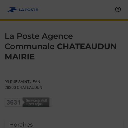
Le lien s'ouvre dans un nouvel onglet
Allez au contenu
Day of the Week
Get directions to La Poste Agence Communale at 99 RUE SA
Hours
La Poste Agence
Communale
CHATEAUDUN
MAIRIE
99 RUE SAINT JEAN
28200
CHATEAUDUN
Horaires