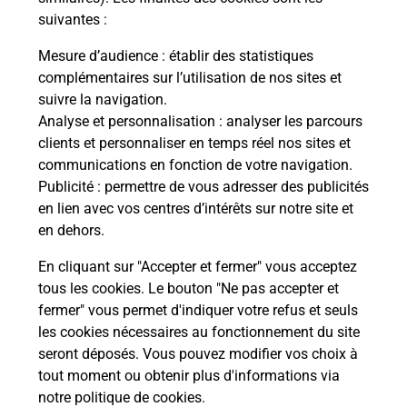
suivantes :
La Poste
Mesure d’audience
: établir des statistiques
en ligne
complémentaires sur l’utilisation de nos sites et
suivre la navigation.
Ouvert 24h/24
Analyse et personnalisation
: analyser les parcours
clients et personnaliser en temps réel nos sites et
En savoir plus
communications en fonction de votre navigation.
Publicité
: permettre de vous adresser des publicités
en lien avec vos centres d’intérêts sur notre site et
Recherchez un autre point de contact
en dehors.
En cliquant sur "Accepter et fermer" vous acceptez
tous les cookies. Le bouton "Ne pas accepter et
Localiser
Liste
Eure-et-Loir
CHARPONT
fermer" vous permet d'indiquer votre refus et seuls
DETOUR EN BOURGOGNE
les cookies nécessaires au fonctionnement du site
seront déposés. Vous pouvez modifier vos choix à
tout moment ou obtenir plus d'informations via
notre politique de cookies
.