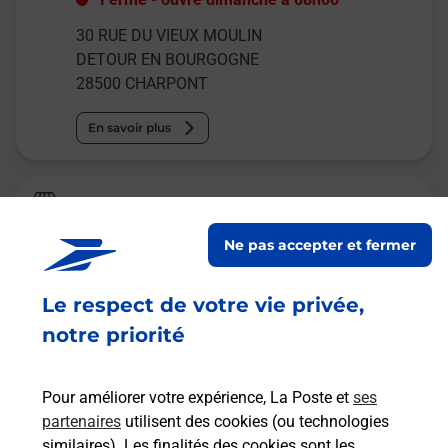
30 RUE DU VIEUX MOULIN
DETOUR EN BOURGOGNE
28500
CHARPONT
En savoir plus
Relais Pickup
AUX DELICES DE GIULIA
Ne pas accepter et fermer
Fermé
-
ouvre samedi à
07h30
Le respect de votre vie privée,
28 GRANDE RUE
28500
MEZIERES EN DROUAIS
notre priorité
En savoir plus
Pour améliorer votre expérience, La Poste et
ses
partenaires
utilisent des cookies (ou technologies
Malin !
similaires). Les finalités des cookies sont les