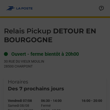
Le lien s'ouvre dans un nouvel onglet
Allez au contenu
Day of the Week
Get directions to Relais Pickup at 30 RUE DU VIEUX MOULIN 
Hours
Relais Pickup
DETOUR EN
BOURGOGNE
Ouvert
-
ferme bientôt à
20h00
30 RUE DU VIEUX MOULIN
28500
CHARPONT
Horaires
Des 7 prochains jours
Vendredi 07/08
06:30
-
14:00
16:00
-
20:00
Samedi 08/08
Fermé