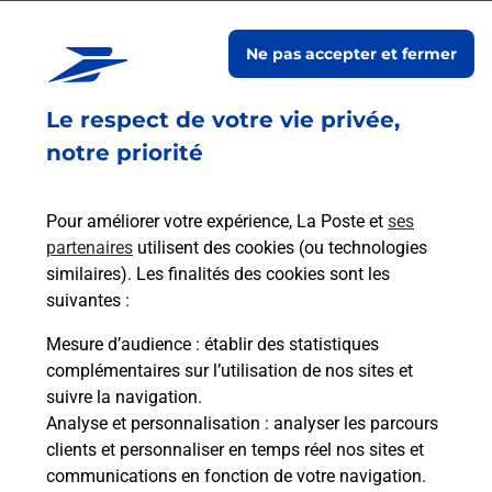
ordinateur.
Ne pas accepter et fermer
Le lien s'ouvre dans un nouvel onglet
Localiser les scanners à proximité
Le respect de votre vie privée,
notre priorité
Services
Pour améliorer votre expérience, La Poste et
ses
En savoir plus
En sa
partenaires
utilisent des cookies (ou technologies
similaires). Les finalités des cookies sont les
suivantes :
à
Ach
dent
sui
ez
Mesure d’audience
: établir des statistiques
Vous
complémentaires sur l’utilisation de nos sites et
de c
suivre la navigation.
télé
Analyse et personnalisation
: analyser les parcours
de P
clients et personnaliser en temps réel nos sites et
(917
communications en fonction de votre navigation.