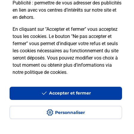
Publicité
: permettre de vous adresser des publicités
Acheter un iPhone neuf ou reconditionné
En
en lien avec vos centres d’intérêts sur notre site et
Vous recherchez un smartphone pas cher proche
en dehors.
de chez vous ? Découvrez notre offre de
En cliquant sur "Accepter et fermer" vous acceptez
téléphones iPhone Apple dans vos bureaux de
tous les cookies. Le bouton "Ne pas accepter et
Poste à STE GENEVIEVE DES BOIS PRINCIPAL
fermer" vous permet d'indiquer votre refus et seuls
(91700) !
les cookies nécessaires au fonctionnement du site
seront déposés. Vous pouvez modifier vos choix à
En savoir plus
tout moment ou obtenir plus d'informations via
notre politique de cookies
.
Questions fréquemment posées
Accepter et fermer
Personnaliser
Quel est le prix d’une numérisation ?
Où faire des numérisations à