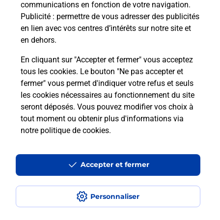
communications en fonction de votre navigation.
Puis-je passer mon code de la route
Publicité
: permettre de vous adresser des publicités
avec La Poste et sous quelles
en lien avec vos centres d’intérêts sur notre site et
conditions ?
en dehors.
En cliquant sur "Accepter et fermer" vous acceptez
tous les cookies. Le bouton "Ne pas accepter et
fermer" vous permet d'indiquer votre refus et seuls
Localiser
Liste
Essonne
ST VRAIN
les cookies nécessaires au fonctionnement du site
seront déposés. Vous pouvez modifier vos choix à
tout moment ou obtenir plus d'informations via
notre politique de cookies
.
Plan du site
Accessibilité : partiellement conforme
Accepter et fermer
Conditions contractuelles
Personnaliser
Mentions légales