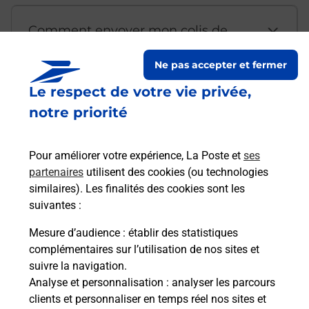
Comment envoyer mon colis de
chez moi ?
Ne pas accepter et fermer
Le respect de votre vie privée,
Est-il possible d’acheter un
notre priorité
emballage directement depuis un
bureau de Poste ?
Pour améliorer votre expérience, La Poste et
ses
partenaires
utilisent des cookies (ou technologies
Comment demander une
similaires). Les finalités des cookies sont les
modification de livraison ?
suivantes :
Mesure d’audience
: établir des statistiques
complémentaires sur l’utilisation de nos sites et
Comment La Poste participe-t-elle
suivre la navigation.
à votre sécurité au quotidien ?
Analyse et personnalisation
: analyser les parcours
clients et personnaliser en temps réel nos sites et