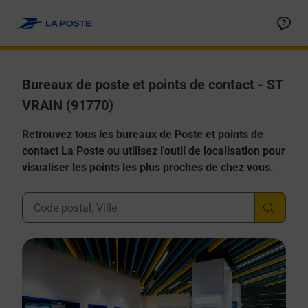
Allez au contenu
Afficher ou masquer la réponse
Afficher ou masquer la réponse
Afficher ou masquer la réponse
Afficher ou masquer la réponse
Afficher ou masquer la réponse
Bureaux de poste et points de contact - ST
VRAIN (91770)
Retrouvez tous les bureaux de Poste et points de
contact La Poste ou utilisez l'outil de localisation pour
visualiser les points les plus proches de chez vous.
Ville, Département, Code Postal