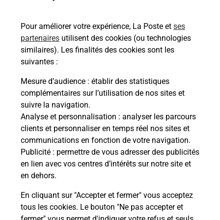
Services
Pour améliorer votre expérience, La Poste et
ses
partenaires
utilisent des cookies (ou technologies
En savoir plus
En sa
similaires). Les finalités des cookies sont les
suivantes :
à
Ache
Mesure d’audience
: établir des statistiques
dent
sui
complémentaires sur l’utilisation de nos sites et
Vous
suivre la navigation.
de c
Analyse et personnalisation
: analyser les parcours
télé
clients et personnaliser en temps réel nos sites et
Post
communications en fonction de votre navigation.
Publicité
: permettre de vous adresser des publicités
En
en lien avec vos centres d’intérêts sur notre site et
Envoyer un colis
en dehors.
Vous souhaitez envoyer un colis depuis : SAVIGNY
En cliquant sur "Accepter et fermer" vous acceptez
SUR ORGE (91600) ? Découvrez toutes les
tous les cookies. Le bouton "Ne pas accepter et
solutions proposées par La Poste.
fermer" vous permet d'indiquer votre refus et seuls