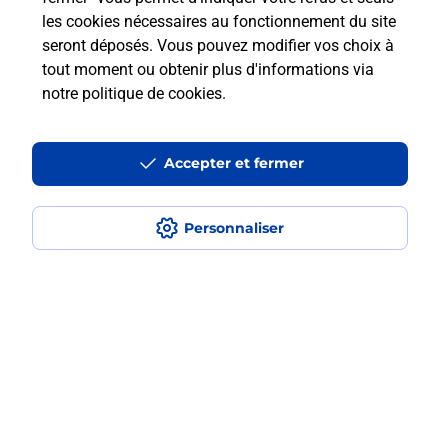
les cookies nécessaires au fonctionnement du site
En savoir plus
seront déposés. Vous pouvez modifier vos choix à
tout moment ou obtenir plus d'informations via
notre politique de cookies
.
Questions fréquemment posées
Accepter et fermer
Quel est le prix d’une numérisation ?
Personnaliser
Où faire des numérisations à
proximité ?
Comment numériser un document ?
Localiser
Liste
Essonne
SAVIGNY SUR ORGE