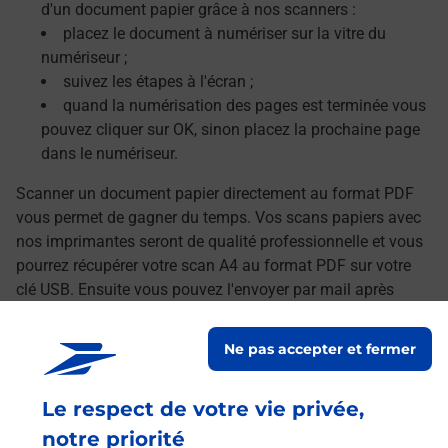
d'un document papier grâce à nos scanners :
placez le document à numériser sur la vitre du
numériseur ;
suivez les étapes à l'écran ;
quand la numérisation des pages est terminée vous
pouvez cliquer sur OK, sinon placez la prochaine page
dans le numériseur.
Scanner un document papier directement au format PDF
vous permet de gagner du temps. Vos scans papiers avec
nos imprimantes seront de qualité professionnelle et vous
pourrez récupérer votre scan A4 au format PDF sur votre
clé USB. Ensuite vous pouvez l'envoyer par mail après
avoir transféré vos documents numérisés sur votre
ordinateur.
Ne pas accepter et fermer
Le lien s'ouvre dans un nouvel onglet
Localiser les scanners à proximité
Le respect de votre vie privée,
notre priorité