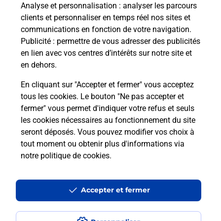
à votre sécurité au quotidien ?
Analyse et personnalisation
: analyser les parcours
clients et personnaliser en temps réel nos sites et
communications en fonction de votre navigation.
Puis-je passer mon code de la route
Publicité
: permettre de vous adresser des publicités
avec La Poste et sous quelles
en lien avec vos centres d’intérêts sur notre site et
conditions ?
en dehors.
En cliquant sur "Accepter et fermer" vous acceptez
tous les cookies. Le bouton "Ne pas accepter et
fermer" vous permet d'indiquer votre refus et seuls
Localiser
Liste
Essonne
QUINCY SOUS SENART
les cookies nécessaires au fonctionnement du site
seront déposés. Vous pouvez modifier vos choix à
tout moment ou obtenir plus d'informations via
notre politique de cookies
.
Plan du site
Accessibilité : partiellement conforme
Accepter et fermer
Conditions contractuelles