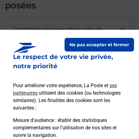
posées
Comment envoyer mon colis de
chez moi ?
Ne pas accepter et fermer
Le respect de votre vie privée,
Est-il possible d’acheter un
notre priorité
emballage directement depuis un
bureau de Poste ?
Pour améliorer votre expérience, La Poste et
ses
partenaires
utilisent des cookies (ou technologies
Comment demander une
similaires). Les finalités des cookies sont les
modification de livraison ?
suivantes :
Mesure d’audience
: établir des statistiques
complémentaires sur l’utilisation de nos sites et
Comment La Poste participe-t-elle
suivre la navigation.