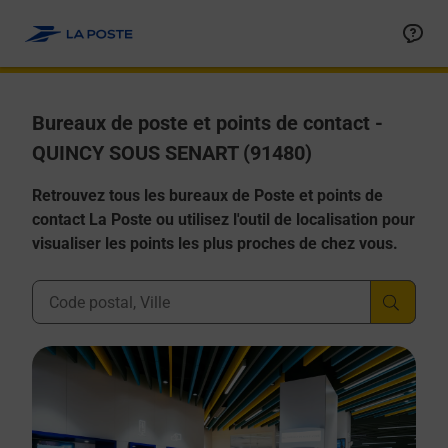
Allez au contenu
Afficher ou masquer la réponse
Afficher ou masquer la réponse
Afficher ou masquer la réponse
Afficher ou masquer la réponse
Afficher ou masquer la réponse
Bureaux de poste et points de contact -
QUINCY SOUS SENART (91480)
Retrouvez tous les bureaux de Poste et points de
contact La Poste ou utilisez l'outil de localisation pour
visualiser les points les plus proches de chez vous.
Ville, Département, Code Postal