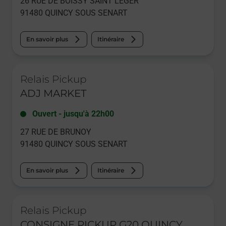
26 RUE DE BOISSY SAINT LEGER
91480
QUINCY SOUS SENART
En savoir plus
Itinéraire
Le lien s'ouvre dans un nouvel onglet
Relais Pickup
ADJ MARKET
Ouvert
-
jusqu'à
22h00
27 RUE DE BRUNOY
91480
QUINCY SOUS SENART
En savoir plus
Itinéraire
Le lien s'ouvre dans un nouvel onglet
Relais Pickup
CONSIGNE PICKUP G20 QUINCY