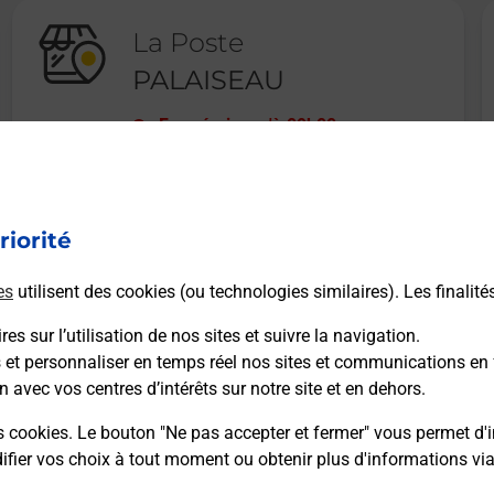
La Poste
PALAISEAU
Fermé
-
jusqu'à
09h00
8 RUE CARNOT
91120
PALAISEAU
riorité
En savoir plus
es
utilisent des cookies (ou technologies similaires). Les finalité
es sur l’utilisation de nos sites et suivre la navigation.
s et personnaliser en temps réel nos sites et communications en 
n avec vos centres d’intérêts sur notre site et en dehors.
Recherchez un autre point de contact
s cookies. Le bouton "Ne pas accepter et fermer" vous permet d'i
fier vos choix à tout moment ou obtenir plus d'informations vi