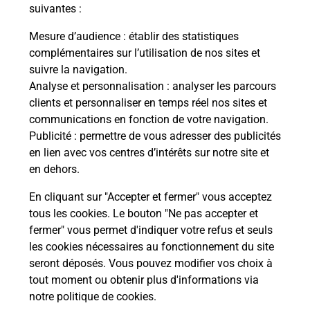
suivantes :
En savoir plus
Mesure d’audience
: établir des statistiques
complémentaires sur l’utilisation de nos sites et
En savoir plus
suivre la navigation.
Imprimer des documents
Analyse et personnalisation
: analyser les parcours
clients et personnaliser en temps réel nos sites et
Vous cherchez à faire des impressions à LIMOURS
communications en fonction de votre navigation.
(91470) ? Retrouvez une imprimante dans votre
Publicité
: permettre de vous adresser des publicités
bureau de Poste.
en lien avec vos centres d’intérêts sur notre site et
en dehors.
En savoir plus
En cliquant sur "Accepter et fermer" vous acceptez
tous les cookies. Le bouton "Ne pas accepter et
fermer" vous permet d'indiquer votre refus et seuls
Localiser
Liste
Essonne
LIMOURS
LIMOURS
les cookies nécessaires au fonctionnement du site
seront déposés. Vous pouvez modifier vos choix à
tout moment ou obtenir plus d'informations via
notre politique de cookies
.