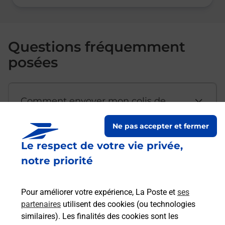
Questions fréquemment
posées
Comment envoyer mon colis de
chez moi ?
Ne pas accepter et fermer
Le respect de votre vie privée,
Est-il possible d’acheter un
notre priorité
emballage directement depuis un
bureau de Poste ?
Pour améliorer votre expérience, La Poste et
ses
partenaires
utilisent des cookies (ou technologies
Comment demander une
similaires). Les finalités des cookies sont les