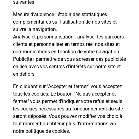
modification de livraison ?
suivantes :
Mesure d’audience
: établir des statistiques
complémentaires sur l’utilisation de nos sites et
Comment La Poste participe-t-elle
suivre la navigation.
à votre sécurité au quotidien ?
Analyse et personnalisation
: analyser les parcours
clients et personnaliser en temps réel nos sites et
communications en fonction de votre navigation.
Puis-je passer mon code de la route
Publicité
: permettre de vous adresser des publicités
avec La Poste et sous quelles
en lien avec vos centres d’intérêts sur notre site et
conditions ?
en dehors.
En cliquant sur "Accepter et fermer" vous acceptez
tous les cookies. Le bouton "Ne pas accepter et
fermer" vous permet d'indiquer votre refus et seuls
Localiser
Liste
Essonne
LA FORET LE ROI
les cookies nécessaires au fonctionnement du site
seront déposés. Vous pouvez modifier vos choix à
tout moment ou obtenir plus d'informations via
notre politique de cookies
.
Plan du site