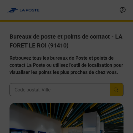
Allez au contenu
Afficher ou masquer la réponse
Afficher ou masquer la réponse
Afficher ou masquer la réponse
Afficher ou masquer la réponse
Afficher ou masquer la réponse
Bureaux de poste et points de contact - LA
FORET LE ROI (91410)
Retrouvez tous les bureaux de Poste et points de
contact La Poste ou utilisez l'outil de localisation pour
visualiser les points les plus proches de chez vous.
Ville, Département, Code Postal