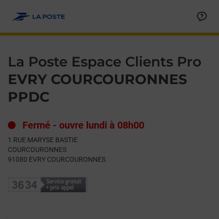
Le lien s'ouvre dans un nouvel onglet
Allez au contenu
Day of the Week
Get directions to La Poste Espace Clients Pro at 1 RUE MA
Hours
La Poste Espace Clients Pro
EVRY COURCOURONNES
PPDC
Fermé
-
ouvre lundi à
08h00
1 RUE MARYSE BASTIE
COURCOURONNES
91080
EVRY COURCOURONNES