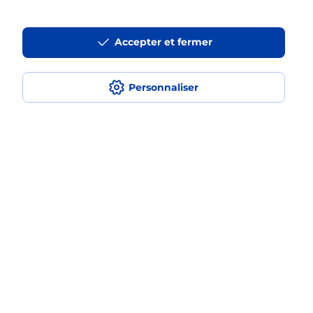
En savoir plus
Accepter et fermer
Recherchez un autre point de contact
Personnaliser
Localiser
Liste
Essonne
EVRY COURCOURONNES
EVRY COURCOURONNES PPDC
Plan du site
Accessibilité : partiellement conforme
Conditions contractuelles