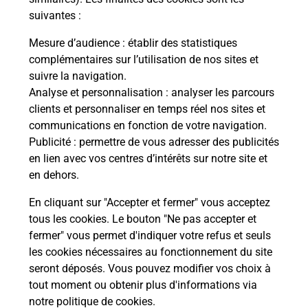
La Poste
suivantes :
EVRY COURCOURONNES CENTRE
Mesure d’audience
: établir des statistiques
complémentaires sur l’utilisation de nos sites et
Fermé
-
ouvre mardi à
09h00
suivre la navigation.
MAIL DE THORIGNY
Analyse et personnalisation
: analyser les parcours
CENTRE COMMERCIAL DE THORIGNY
clients et personnaliser en temps réel nos sites et
COURCOURONNES
communications en fonction de votre navigation.
91080
EVRY COURCOURONNES
Publicité
: permettre de vous adresser des publicités
en lien avec vos centres d’intérêts sur notre site et
En savoir plus
en dehors.
En cliquant sur "Accepter et fermer" vous acceptez
Malin !
tous les cookies. Le bouton "Ne pas accepter et
fermer" vous permet d'indiquer votre refus et seuls
La Poste
les cookies nécessaires au fonctionnement du site
en ligne
seront déposés. Vous pouvez modifier vos choix à
tout moment ou obtenir plus d'informations via
Ouvert 24h/24
notre politique de cookies
.