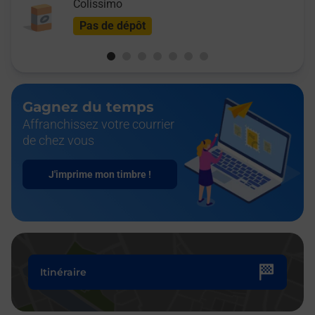
Colissimo
Pas de dépôt
Gagnez du temps
Affranchissez votre courrier
de chez vous
J'imprime mon timbre !
Itinéraire