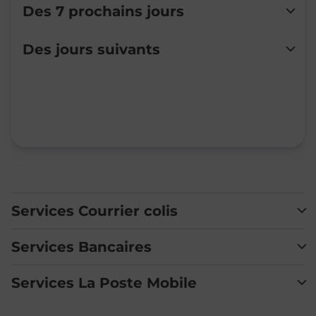
Des 7 prochains jours
Lundi
Fermé
Des jours suivants
Mardi
Fermé
Mercredi
Fermé
Jeudi
Fermé
Vendredi
Fermé
Samedi
Fermé
Dimanche
Fermé
Services Courrier colis
Services Bancaires
Services La Poste Mobile