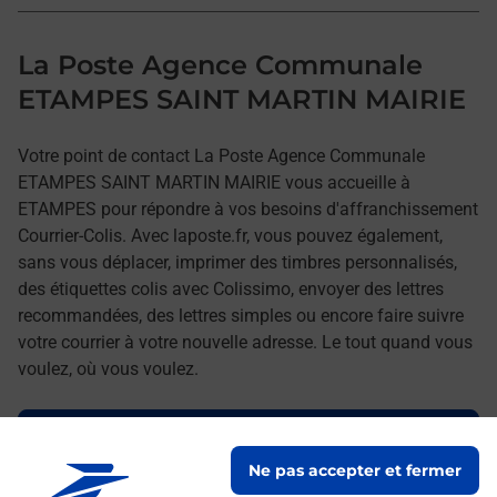
La Poste Agence Communale
ETAMPES SAINT MARTIN MAIRIE
Votre point de contact La Poste Agence Communale
ETAMPES SAINT MARTIN MAIRIE vous accueille à
ETAMPES pour répondre à vos besoins d'affranchissement
Courrier-Colis. Avec laposte.fr, vous pouvez également,
sans vous déplacer, imprimer des timbres personnalisés,
des étiquettes colis avec Colissimo, envoyer des lettres
recommandées, des lettres simples ou encore faire suivre
votre courrier à votre nouvelle adresse. Le tout quand vous
voulez, où vous voulez.
Découvrez toutes les offres et services en ligne de
La Poste
Ne pas accepter et fermer