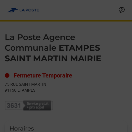
Le lien s'ouvre dans un nouvel onglet
Allez au contenu
Day of the Week
Get directions to La Poste Agence Communale at 75 RUE SAI
Hours
La Poste Agence
Communale
ETAMPES
SAINT MARTIN MAIRIE
Fermeture Temporaire
75 RUE SAINT MARTIN
91150
ETAMPES
Horaires