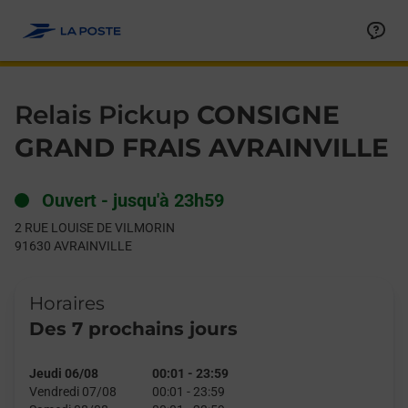
Le lien s'ouvre dans un nouvel onglet
Allez au contenu
Day of the Week
Get directions to Relais Pickup at 2 RUE LOUISE DE VILMORIN 
Hours
Relais Pickup
CONSIGNE
GRAND FRAIS AVRAINVILLE
Ouvert
-
jusqu'à
23h59
2 RUE LOUISE DE VILMORIN
91630
AVRAINVILLE
Horaires
Des 7 prochains jours
Jeudi 06/08
00:01
-
23:59
Vendredi 07/08
00:01
-
23:59