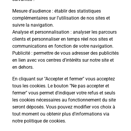
La Poste
Mesure d’audience
: établir des statistiques
en ligne
complémentaires sur l’utilisation de nos sites et
suivre la navigation.
Ouvert 24h/24
Analyse et personnalisation
: analyser les parcours
clients et personnaliser en temps réel nos sites et
En savoir plus
communications en fonction de votre navigation.
Publicité
: permettre de vous adresser des publicités
en lien avec vos centres d’intérêts sur notre site et
Recherchez un autre point de contact
en dehors.
En cliquant sur "Accepter et fermer" vous acceptez
tous les cookies. Le bouton "Ne pas accepter et
Localiser
Liste
Essonne
AVRAINVILLE
fermer" vous permet d'indiquer votre refus et seuls
CONSIGNE GRAND FRAIS AVRAINVILLE
les cookies nécessaires au fonctionnement du site
seront déposés. Vous pouvez modifier vos choix à
tout moment ou obtenir plus d'informations via
notre politique de cookies
.
Plan du site