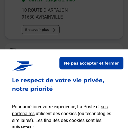
10 ROUTE D ARPAJON
91630
AVRAINVILLE
En savoir plus
Relais Pickup
BRICOMARCHE EGLY
Ne pas accepter et fermer
Ouvert
-
jusqu'à
12h00
Le respect de votre vie privée,
20 RUE MOLIERE
91520
EGLY
notre priorité
En savoir plus
Pour améliorer votre expérience, La Poste et
ses
partenaires
utilisent des cookies (ou technologies
Malin !
similaires). Les finalités des cookies sont les
suivantes :