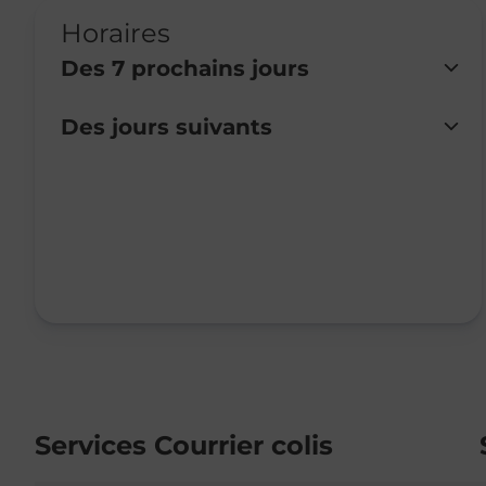
Horaires
Des 7 prochains jours
Des jours suivants
Lundi
Fermé
Mardi
Fermé
Mercredi
Fermé
Jeudi
Fermé
Vendredi
Fermé
Samedi
Fermé
Dimanche
Fermé
Services Courrier colis