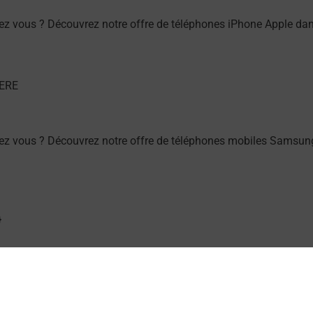
z vous ? Découvrez notre offre de téléphones iPhone Apple da
ez vous ? Découvrez notre offre de téléphones mobiles Samsu
ou à l’extérieur de votre domicile ? Découvrez les offres téléal