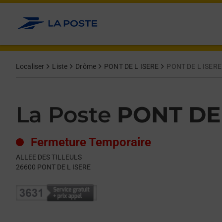
Le lien s'ouvre dans un nouvel onglet
Allez au contenu
Day of the Week
Get directions to La Poste at ALLEE DES TILLEULS PONT DE L 
Hours
Localiser
Liste
Drôme
PONT DE L ISERE
PONT DE L ISERE
La Poste
PONT DE 
Fermeture Temporaire
ALLEE DES TILLEULS
26600
PONT DE L ISERE