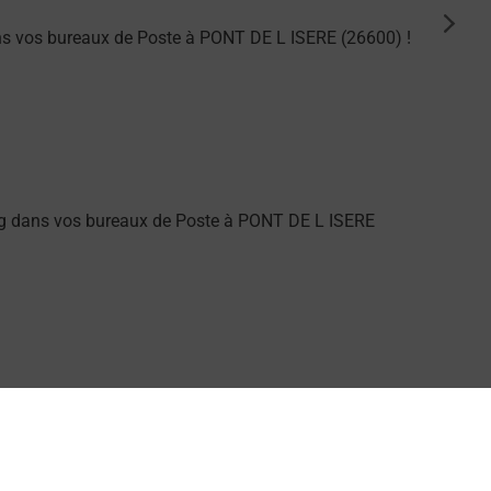
suiva
ns vos bureaux de Poste à PONT DE L ISERE (26600) !
ng dans vos bureaux de Poste à PONT DE L ISERE
arme dans votre bureau de Poste à PONT DE L ISERE.