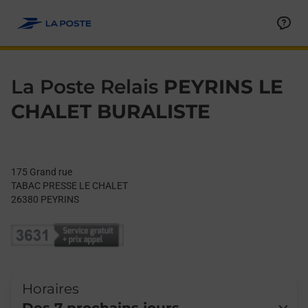
Le lien s'ouvre dans un nouvel onglet
Allez au contenu
Day of the Week
Get directions to La Poste Relais at 175 Grand rue PEYRINS,
Hours
La Poste Relais
PEYRINS LE
CHALET BURALISTE
175 Grand rue
TABAC PRESSE LE CHALET
26380
PEYRINS
Horaires