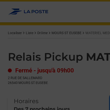
Le lien s'ouvre dans un nouvel onglet
Allez au contenu
Day of the Week
Get directions to Relais Pickup at 2 RUE DE SALLEMARD MOU
Hours
Localiser
Liste
Drôme
MOURS ST EUSEBE
MATERIEL MED
Relais Pickup
MAT
Fermé
-
jusqu'à
09h00
2 RUE DE SALLEMARD
26540
MOURS ST EUSEBE
Horaires
Des 7 prochains jours