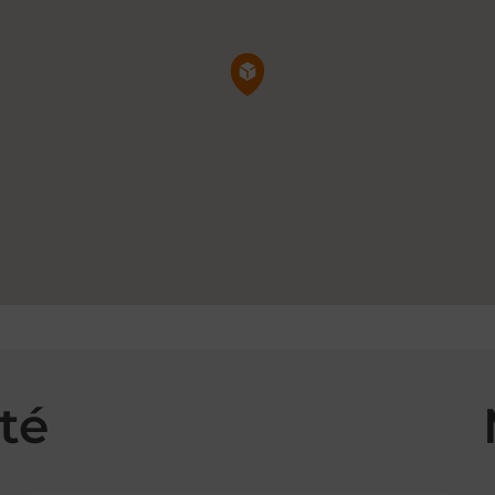
Pin de la carte
té