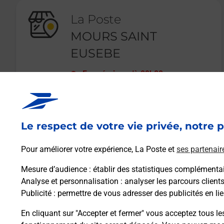
La Poste
MOURS SAINT
EUSEBE
Fermé
-
jusqu'à
09h00
PLACE ELYSEE MONTEIL
26540
MOURS ST EUSEBE
Le respect de votre vie privée, notre p
En savoir plus
Pour améliorer votre expérience, La Poste et
ses partenair
Mesure d’audience
: établir des statistiques complémentair
Analyse et personnalisation
: analyser les parcours client
Publicité
: permettre de vous adresser des publicités en lie
En cliquant sur "Accepter et fermer" vous acceptez tous le