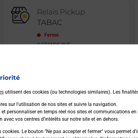
Relais Pickup
TABAC
Fermé
7 GRANDE RUE
26540
MOURS ST EUSEBE
riorité
En savoir plus
es
utilisent des cookies (ou technologies similaires). Les finalité
es sur l’utilisation de nos sites et suivre la navigation.
s et personnaliser en temps réel nos sites et communications en 
n avec vos centres d’intérêts sur notre site et en dehors.
Recherchez un autre point de contact
s cookies. Le bouton "Ne pas accepter et fermer" vous permet d'i