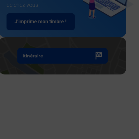
de chez vous
J'imprime mon timbre !
Itinéraire