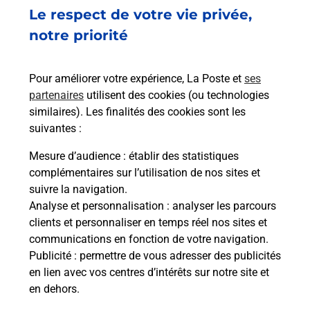
Fermé
-
jusqu'à
08h30
Le respect de votre vie privée,
1 RUE DU GRAND FAUBOURG
notre priorité
26230
GRIGNAN
Pour améliorer votre expérience, La Poste et
ses
En savoir plus
partenaires
utilisent des cookies (ou technologies
similaires). Les finalités des cookies sont les
Malin !
suivantes :
Mesure d’audience
: établir des statistiques
La Poste
complémentaires sur l’utilisation de nos sites et
en ligne
suivre la navigation.
Analyse et personnalisation
: analyser les parcours
Ouvert 24h/24
clients et personnaliser en temps réel nos sites et
communications en fonction de votre navigation.
En savoir plus
Publicité
: permettre de vous adresser des publicités
en lien avec vos centres d’intérêts sur notre site et
en dehors.
Recherchez un autre point de contact