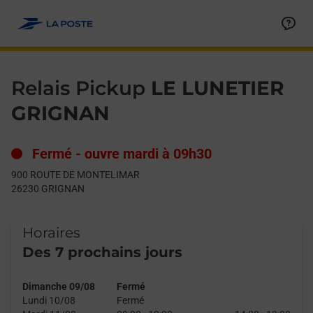
Le lien s'ouvre dans un nouvel onglet
Allez au contenu
Day of the Week
Get directions to Relais Pickup at 900 ROUTE DE MONTELIMA
Hours
Relais Pickup
LE LUNETIER
GRIGNAN
Fermé
-
ouvre mardi à
09h30
900 ROUTE DE MONTELIMAR
26230
GRIGNAN
Horaires
Des 7 prochains jours
Dimanche 09/08
Fermé
Lundi 10/08
Fermé