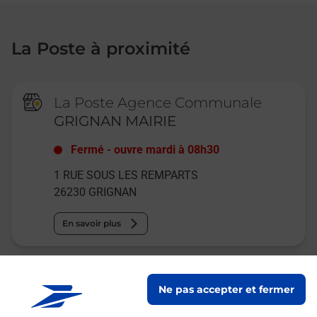
La Poste à proximité
La Poste Agence Communale
GRIGNAN MAIRIE
Fermé
-
ouvre mardi à
08h30
1 RUE SOUS LES REMPARTS
26230
GRIGNAN
En savoir plus
Relais Pickup
Ne pas accepter et fermer
LES SAVEURS DU TERROIR