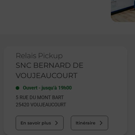
Le lien s'ouvre dans un nouvel onglet
Relais Pickup
SNC BERNARD DE
VOUJEAUCOURT
Ouvert
-
jusqu'à
19h00
5 RUE DU MONT BART
25420
VOUJEAUCOURT
En savoir plus
Itinéraire