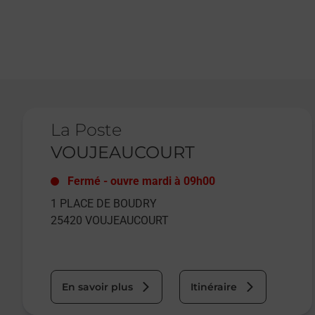
Le lien s'ouvre dans un nouvel onglet
La Poste
VOUJEAUCOURT
Fermé
-
ouvre mardi à
09h00
1 PLACE DE BOUDRY
25420
VOUJEAUCOURT
En savoir plus
Itinéraire