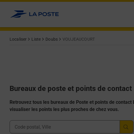
Allez au contenu
Afficher ou masquer la réponse
Afficher ou masquer la réponse
Afficher ou masquer la réponse
Afficher ou masquer la réponse
Afficher ou masquer la réponse
Localiser
Liste
Doubs
VOUJEAUCOURT
Bureaux de poste et points de conta
Retrouvez tous les bureaux de Poste et points de contact La
visualiser les points les plus proches de chez vous.
Ville, Département, Code Postal