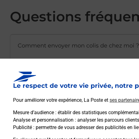
Questions fréque
Comment envoyer mon colis de chez moi ?
Est-il possible d’acheter un emballage dir
Le respect de votre vie privée, notre p
Comment demander une modification de li
Pour améliorer votre expérience, La Poste et
ses partenair
Mesure d’audience
: établir des statistiques complémentair
Analyse et personnalisation
: analyser les parcours client
Comment La Poste participe-t-elle à votre 
Publicité
: permettre de vous adresser des publicités en lie