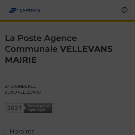
Le lien s'ouvre dans un nouvel onglet
Allez au contenu
Day of the Week
Get directions to La Poste Agence Communale at 24 GRANDE 
Hours
La Poste Agence
Communale
VELLEVANS
MAIRIE
24 GRANDE RUE
25430
VELLEVANS
Horaires