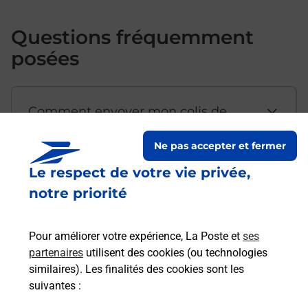
Questions fréquemment
posées
Comment envoyer mon colis de
chez moi ?
Ne pas accepter et fermer
Le respect de votre vie privée,
Est-il possible d’acheter un
notre priorité
emballage directement depuis un
bureau de Poste ?
Pour améliorer votre expérience, La Poste et
ses
partenaires
utilisent des cookies (ou technologies
Comment demander une
similaires). Les finalités des cookies sont les
modification de livraison ?
suivantes :