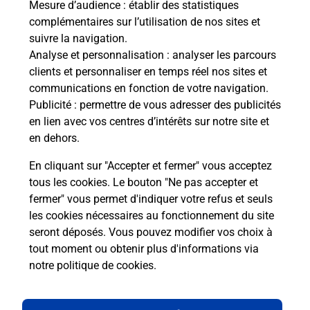
Mesure d’audience
: établir des statistiques
complémentaires sur l’utilisation de nos sites et
Comment La Poste participe-t-elle
suivre la navigation.
à votre sécurité au quotidien ?
Analyse et personnalisation
: analyser les parcours
clients et personnaliser en temps réel nos sites et
communications en fonction de votre navigation.
Puis-je passer mon code de la route
Publicité
: permettre de vous adresser des publicités
avec La Poste et sous quelles
en lien avec vos centres d’intérêts sur notre site et
conditions ?
en dehors.
En cliquant sur "Accepter et fermer" vous acceptez
tous les cookies. Le bouton "Ne pas accepter et
fermer" vous permet d'indiquer votre refus et seuls
Localiser
Liste
Doubs
ST HIPPOLYTE
les cookies nécessaires au fonctionnement du site
seront déposés. Vous pouvez modifier vos choix à
tout moment ou obtenir plus d'informations via
notre politique de cookies
.
Plan du site