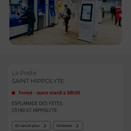
Le lien s'ouvre dans un nouvel onglet
La Poste
SAINT HIPPOLYTE
Fermé
-
ouvre mardi à
08h30
ESPLANADE DES FETES
25190
ST HIPPOLYTE
En savoir plus
Itinéraire