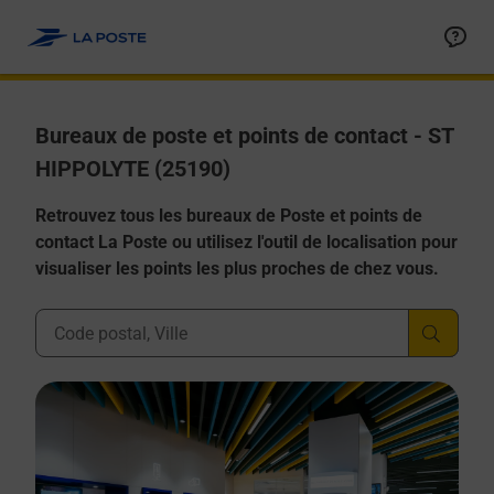
Allez au contenu
Afficher ou masquer la réponse
Afficher ou masquer la réponse
Afficher ou masquer la réponse
Afficher ou masquer la réponse
Afficher ou masquer la réponse
Bureaux de poste et points de contact - ST
HIPPOLYTE (25190)
Retrouvez tous les bureaux de Poste et points de
contact La Poste ou utilisez l'outil de localisation pour
visualiser les points les plus proches de chez vous.
Ville, Département, Code Postal