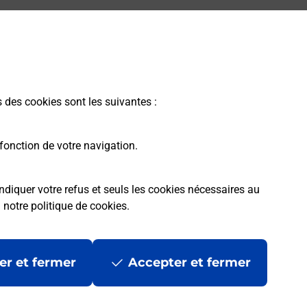
s des cookies sont les suivantes :
fonction de votre navigation.
ndiquer votre refus et seuls les cookies nécessaires au
a
notre politique de cookies
.
er et fermer
Accepter et fermer
les
Mentions légales
Données personnelles et cookies