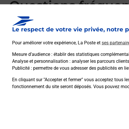
Questions fréque
Le respect de votre vie privée, notre p
La téléassistance classique avec médaillon 
Pour améliorer votre expérience, La Poste et
ses partenair
Mesure d’audience
: établir des statistiques complémentair
Comment fonctionne la téléassistance clas
Analyse et personnalisation
: analyser les parcours client
Publicité
: permettre de vous adresser des publicités en lie
Comment est installée la téléassistance cla
En cliquant sur "Accepter et fermer" vous acceptez tous le
fonctionnement du site seront déposés. Vous pouvez modi
Plan du site