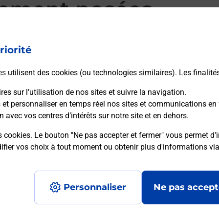
mment posées
riorité
d’alarme qu’est ce que c’est ?
es
utilisent des cookies (ou technologies similaires). Les finalité
es sur l’utilisation de nos sites et suivre la navigation.
sique ?
s et personnaliser en temps réel nos sites et communications en 
n avec vos centres d’intérêts sur notre site et en dehors.
ssique ?
s cookies. Le bouton "Ne pas accepter et fermer" vous permet d'i
fier vos choix à tout moment ou obtenir plus d'informations vi
Personnaliser
Ne pas accept
Accessibilité : partiellement conforme
Conditions contractuel