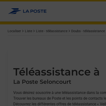
Allez au contenu
Afficher ou masquer la réponse
Afficher ou masquer la réponse
Afficher ou masquer la réponse
Localiser
Liste
Liste - téléassistance
Doubs - téléassistance
Téléassistance à
La Poste Seloncourt
Vous désirez souscrire à une téléassistance dans la c
Trouver les bureaux de Poste et les points de contacts l
Découvrez les différentes offres de téléassistance « Vei