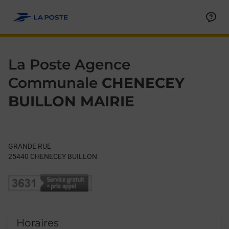
Le lien s'ouvre dans un nouvel onglet
Allez au contenu
Day of the Week
Get directions to La Poste Agence Communale at GRANDE RU
Hours
La Poste Agence
Communale
CHENECEY
BUILLON MAIRIE
GRANDE RUE
25440
CHENECEY BUILLON
Horaires