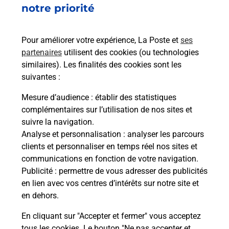
DBI PAQUETTE TABAC PRESSE SOUVENIRS
notre priorité
25300
HOUTAUD
Pour améliorer votre expérience, La Poste et
ses
En savoir plus
partenaires
utilisent des cookies (ou technologies
similaires). Les finalités des cookies sont les
Malin !
suivantes :
Mesure d’audience
: établir des statistiques
La Poste
complémentaires sur l’utilisation de nos sites et
en ligne
suivre la navigation.
Analyse et personnalisation
: analyser les parcours
Ouvert 24h/24
clients et personnaliser en temps réel nos sites et
communications en fonction de votre navigation.
En savoir plus
Publicité
: permettre de vous adresser des publicités
en lien avec vos centres d’intérêts sur notre site et
en dehors.
Recherchez un autre point de contact
En cliquant sur "Accepter et fermer" vous acceptez
tous les cookies. Le bouton "Ne pas accepter et