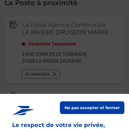
La Poste à proximité
La Poste Agence Communale
LA RIVIERE DRUGEON MAIRIE
Fermeture Temporaire
8 RUE CHARLES LE TEMERAIRE
25560
LA RIVIERE DRUGEON
En savoir plus
La Poste Relais
HOUTAUD BURALISTE
Ne pas accepter et fermer
Fermé
-
ouvre dimanche à
09h00
Le respect de votre vie privée,
34 GRANDE RUE