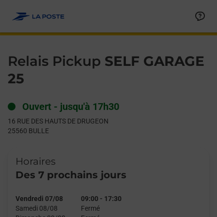
Le lien s'ouvre dans un nouvel onglet
Allez au contenu
Day of the Week
Get directions to Relais Pickup at 16 RUE DES HAUTS DE DRU
Hours
Relais Pickup
SELF GARAGE
25
Ouvert
-
jusqu'à
17h30
16 RUE DES HAUTS DE DRUGEON
25560
BULLE
Horaires
Des 7 prochains jours
Vendredi 07/08
09:00
-
17:30
Samedi 08/08
Fermé