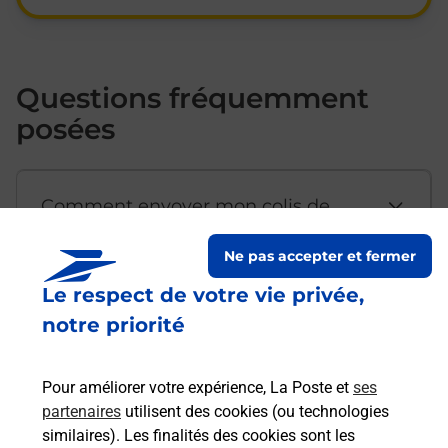
Questions fréquemment
posées
Comment envoyer mon colis de
chez moi ?
Ne pas accepter et fermer
Le respect de votre vie privée,
Est-il possible d’acheter un
notre priorité
emballage directement depuis un
bureau de Poste ?
Pour améliorer votre expérience, La Poste et
ses
partenaires
utilisent des cookies (ou technologies
Comment demander une
similaires). Les finalités des cookies sont les