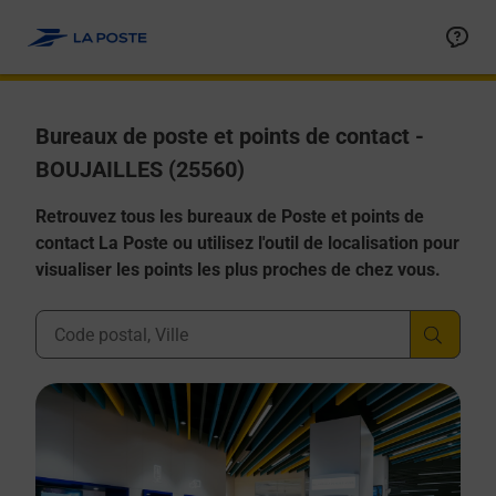
Allez au contenu
Afficher ou masquer la réponse
Afficher ou masquer la réponse
Afficher ou masquer la réponse
Afficher ou masquer la réponse
Afficher ou masquer la réponse
Bureaux de poste et points de contact -
BOUJAILLES (25560)
Retrouvez tous les bureaux de Poste et points de
contact La Poste ou utilisez l'outil de localisation pour
visualiser les points les plus proches de chez vous.
Ville, Département, Code Postal