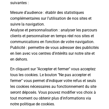
modification de livraison ?
suivantes :
Mesure d’audience
: établir des statistiques
complémentaires sur l’utilisation de nos sites et
Comment La Poste participe-t-elle
suivre la navigation.
à votre sécurité au quotidien ?
Analyse et personnalisation
: analyser les parcours
clients et personnaliser en temps réel nos sites et
communications en fonction de votre navigation.
Puis-je passer mon code de la route
Publicité
: permettre de vous adresser des publicités
avec La Poste et sous quelles
en lien avec vos centres d’intérêts sur notre site et
conditions ?
en dehors.
En cliquant sur "Accepter et fermer" vous acceptez
tous les cookies. Le bouton "Ne pas accepter et
fermer" vous permet d'indiquer votre refus et seuls
Localiser
Liste
Doubs
BOUJAILLES
les cookies nécessaires au fonctionnement du site
seront déposés. Vous pouvez modifier vos choix à
tout moment ou obtenir plus d'informations via
notre politique de cookies
.