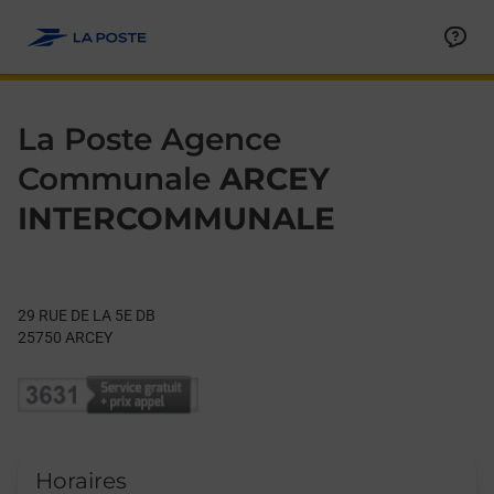
Le lien s'ouvre dans un nouvel onglet
Allez au contenu
Day of the Week
Get directions to La Poste Agence Communale at 29 RUE DE L
Hours
La Poste Agence
Communale
ARCEY
INTERCOMMUNALE
29 RUE DE LA 5E DB
25750
ARCEY
Horaires