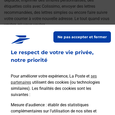
déplacer, imprimer des timbres personnalisés, des
étiquettes colis avec Colissimo, envoyer des lettres
recommandées, des lettres simples ou encore faire suivre
votre courrier à votre nouvelle adresse. Le tout quand vous
voulez, où vous voulez.
Ne pas accepter et fermer
Retrouvez toutes nos offres en ligne sur notre site
Le respect de votre vie privée,
notre priorité
Pour améliorer votre expérience, La Poste et
ses
partenaires
utilisent des cookies (ou technologies
similaires). Les finalités des cookies sont les
suivantes :
Mesure d’audience
: établir des statistiques
complémentaires sur l’utilisation de nos sites et