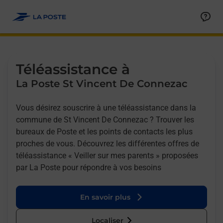
Allez au contenu
Afficher ou masquer la réponse
Afficher ou masquer la réponse
Afficher ou masquer la réponse
Téléassistance à
La Poste St Vincent De Connezac
Vous désirez souscrire à une téléassistance dans la
commune de St Vincent De Connezac ? Trouver les
bureaux de Poste et les points de contacts les plus
proches de vous. Découvrez les différentes offres de
téléassistance « Veiller sur mes parents » proposées
par La Poste pour répondre à vos besoins
En savoir plus
Localiser