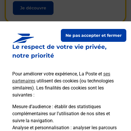
Je découvre
Ne pas accepter et fermer
Questions fréquemment
Le respect de votre vie privée,
posées
notre priorité
Pour améliorer votre expérience, La Poste et
ses
La téléassistance classique avec
partenaires
utilisent des cookies (ou technologies
médaillon d’alarme qu’est ce que
similaires). Les finalités des cookies sont les
c’est ?
suivantes :
Mesure d’audience
: établir des statistiques
complémentaires sur l’utilisation de nos sites et
Comment fonctionne la
suivre la navigation.
téléassistance classique ?
Analyse et personnalisation
: analyser les parcours