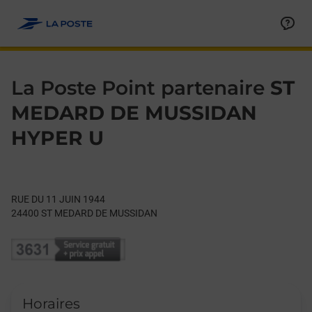
Le lien s'ouvre dans un nouvel onglet
Allez au contenu
Day of the Week
Get directions to La Poste Point partenaire at RUE DU 11 JU
Hours
La Poste Point partenaire
ST
MEDARD DE MUSSIDAN
HYPER U
RUE DU 11 JUIN 1944
24400
ST MEDARD DE MUSSIDAN
Horaires