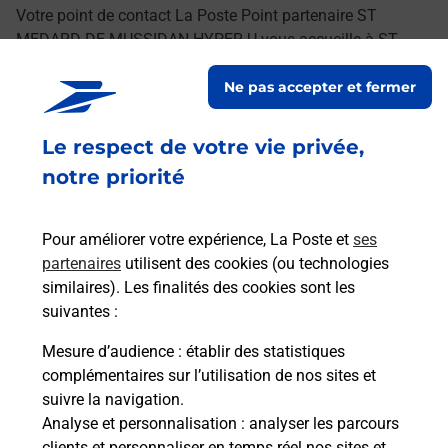
Votre point de contact La Poste Point partenaire ST
MEDARD DE MUSSIDAN HYPER U vous accueille à ST
MEDARD DE MUSSIDAN pour répondre à vos besoins
Ne pas accepter et fermer
d'affranchissement Courrier-Colis.
Le respect de votre vie privée,
Retrouvez toutes nos offres en ligne sur notre site
notre priorité
Pour améliorer votre expérience, La Poste et
ses
partenaires
utilisent des cookies (ou technologies
similaires). Les finalités des cookies sont les
suivantes :
Mesure d’audience
: établir des statistiques
complémentaires sur l’utilisation de nos sites et
suivre la navigation.
Analyse et personnalisation
: analyser les parcours
clients et personnaliser en temps réel nos sites et