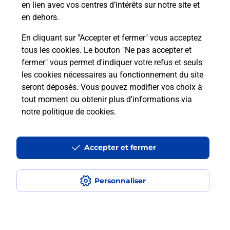
en lien avec vos centres d’intérêts sur notre site et
téléassistance classique ?
en dehors.
En cliquant sur "Accepter et fermer" vous acceptez
tous les cookies. Le bouton "Ne pas accepter et
Localiser
Liste
Liste - téléassistance
fermer" vous permet d'indiquer votre refus et seuls
Dordogne - téléassistance
St Astier - téléassistance
les cookies nécessaires au fonctionnement du site
seront déposés. Vous pouvez modifier vos choix à
tout moment ou obtenir plus d'informations via
notre politique de cookies
.
Plan du site
Accessibilité : partiellement conforme
Accepter et fermer
Conditions contractuelles
Personnaliser
Mentions légales
Données personnelles et cookies