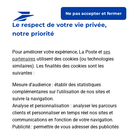
Ne pas accepter et fermer
Le respect de votre vie privée,
Questions fréquemment
notre priorité
posées
Pour améliorer votre expérience, La Poste et
ses
partenaires
utilisent des cookies (ou technologies
La téléassistance classique avec
similaires). Les finalités des cookies sont les
médaillon d’alarme qu’est ce que
suivantes :
c’est ?
Mesure d’audience
: établir des statistiques
complémentaires sur l’utilisation de nos sites et
Comment fonctionne la
suivre la navigation.
téléassistance classique ?
Analyse et personnalisation
: analyser les parcours
clients et personnaliser en temps réel nos sites et
communications en fonction de votre navigation.
Publicité
: permettre de vous adresser des publicités
Comment est installée la