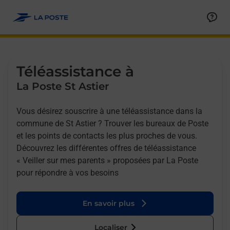
Allez au contenu
Afficher ou masquer la réponse
Afficher ou masquer la réponse
Afficher ou masquer la réponse
Téléassistance à
La Poste St Astier
Vous désirez souscrire à une téléassistance dans la
commune de St Astier ? Trouver les bureaux de Poste
et les points de contacts les plus proches de vous.
Découvrez les différentes offres de téléassistance
« Veiller sur mes parents » proposées par La Poste
pour répondre à vos besoins
En savoir plus
Localiser