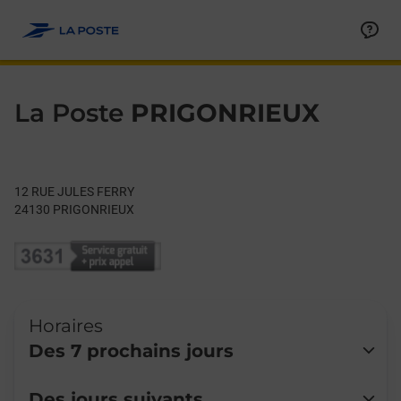
Le lien s'ouvre dans un nouvel onglet
Allez au contenu
Day of the Week
Get directions to La Poste at 12 RUE JULES FERRY PRIGONRIEU
Hours
La Poste
PRIGONRIEUX
12 RUE JULES FERRY
24130
PRIGONRIEUX
Horaires
Des 7 prochains jours
Lundi
Fermé
Des jours suivants