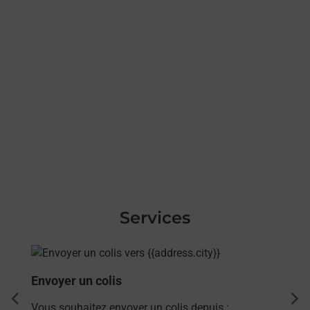
Services
En savoir plus
Envoyer un colis
dent
sui
Vous souhaitez envoyer un colis depuis :