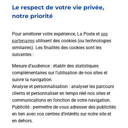
Acheter un smartphone Samsung
Le respect de votre vie privée,
Vous recherchez un smartphone pas cher proche
notre priorité
de chez vous ? Découvrez notre offre de
téléphones mobiles Samsung dans vos bureaux
Pour améliorer votre expérience, La Poste et
ses
de Poste à PRIGONRIEUX (24130) !
partenaires
utilisent des cookies (ou technologies
similaires). Les finalités des cookies sont les
En savoir plus
suivantes :
En savoir plus
Mesure d’audience
: établir des statistiques
complémentaires sur l’utilisation de nos sites et
Souscrire à la téléassistance
suivre la navigation.
Analyse et personnalisation
: analyser les parcours
Besoin d’un système de téléassistance à l’intérieur
clients et personnaliser en temps réel nos sites et
et/ou à l’extérieur de votre domicile ? Découvrez
communications en fonction de votre navigation.
les offres téléalarme dans votre bureau de Poste à
Publicité
: permettre de vous adresser des publicités
PRIGONRIEUX.
en lien avec vos centres d’intérêts sur notre site et
en dehors.
En savoir plus