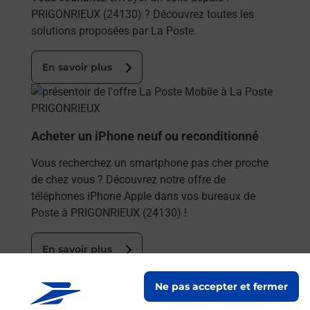
PRIGONRIEUX (24130) ? Découvrez toutes les
solutions proposées par La Poste.
En savoir plus
En savoir plus
Acheter un iPhone neuf ou reconditionné
Vous recherchez un smartphone pas cher proche
de chez vous ? Découvrez notre offre de
téléphones iPhone Apple dans vos bureaux de
Poste à PRIGONRIEUX (24130) !
En savoir plus
En savoir plus
Ne pas accepter et fermer