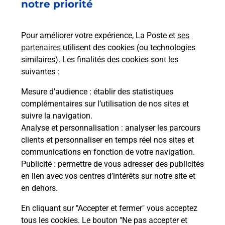
notre priorité
Souscrire à la téléassistance
Besoin d’un système de téléassistance à l’intérieur
Pour améliorer votre expérience, La Poste et
ses
et/ou à l’extérieur de votre domicile ? Découvrez
partenaires
utilisent des cookies (ou technologies
les offres téléalarme dans votre bureau de Poste à
similaires). Les finalités des cookies sont les
CUBJAC.
suivantes :
En savoir plus
Mesure d’audience
: établir des statistiques
complémentaires sur l’utilisation de nos sites et
En savoir plus
suivre la navigation.
Envoyer un colis
Analyse et personnalisation
: analyser les parcours
clients et personnaliser en temps réel nos sites et
Vous souhaitez envoyer un colis depuis : CUBJAC
communications en fonction de votre navigation.
(24640) ? Découvrez toutes les solutions
Publicité
: permettre de vous adresser des publicités
proposées par La Poste.
en lien avec vos centres d’intérêts sur notre site et
en dehors.
En savoir plus
En cliquant sur "Accepter et fermer" vous acceptez
tous les cookies. Le bouton "Ne pas accepter et