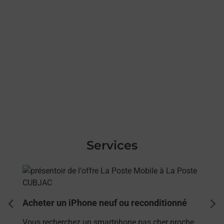
Services
En savoir plus
Acheter un iPhone neuf ou reconditionné
dent
sui
Vous recherchez un smartphone pas cher proche