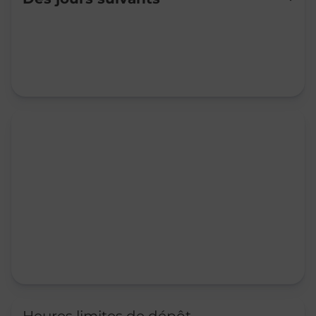
Mardi
09:15
-
12:00
Mercredi
09:15
-
12:00
Jeudi
09:15
-
12:00
Vendredi
09:15
-
12:00
Samedi
Fermé
Dimanche
Fermé