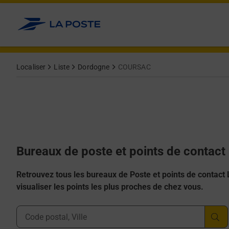
Allez au contenu
Afficher ou masquer la réponse
Afficher ou masquer la réponse
Afficher ou masquer la réponse
Afficher ou masquer la réponse
Afficher ou masquer la réponse
Localiser
Liste
Dordogne
COURSAC
Bureaux de poste et points de contac
Retrouvez tous les bureaux de Poste et points de contact La
visualiser les points les plus proches de chez vous.
Ville, Département, Code Postal