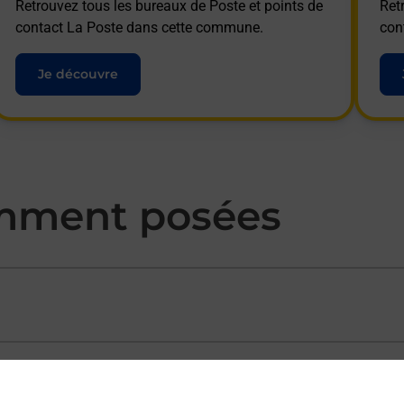
Retrouvez tous les bureaux de Poste et points de
Ret
contact La Poste dans cette commune.
con
Je découvre
mment posées
ectement depuis un bureau de Poste ?