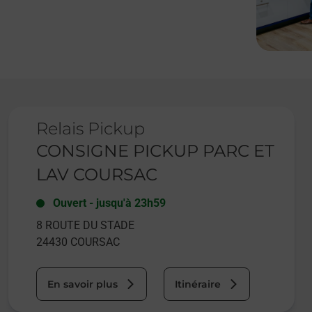
Le lien s'ouvre dans un nouvel onglet
Relais Pickup
CONSIGNE PICKUP PARC ET
LAV COURSAC
Ouvert
-
jusqu'à
23h59
8 ROUTE DU STADE
24430
COURSAC
En savoir plus
Itinéraire