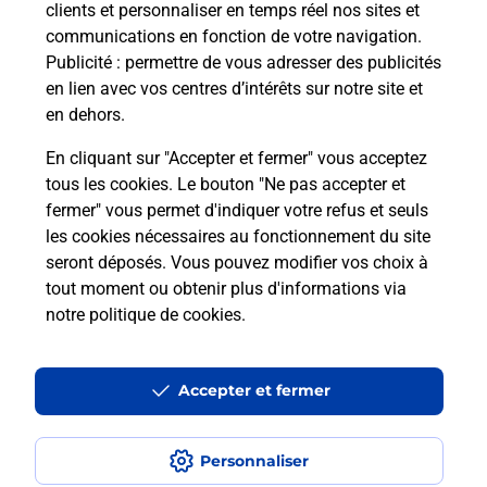
clients et personnaliser en temps réel nos sites et
communications en fonction de votre navigation.
Puis-je passer mon code de la route
Publicité
: permettre de vous adresser des publicités
avec La Poste et sous quelles
en lien avec vos centres d’intérêts sur notre site et
conditions ?
en dehors.
En cliquant sur "Accepter et fermer" vous acceptez
tous les cookies. Le bouton "Ne pas accepter et
fermer" vous permet d'indiquer votre refus et seuls
Localiser
Liste
Deux-Sèvres
ST LEGER DE MONTBRUN
les cookies nécessaires au fonctionnement du site
seront déposés. Vous pouvez modifier vos choix à
tout moment ou obtenir plus d'informations via
notre politique de cookies
.
Plan du site
Accessibilité : partiellement conforme
Accepter et fermer
Conditions contractuelles
Personnaliser
Mentions légales