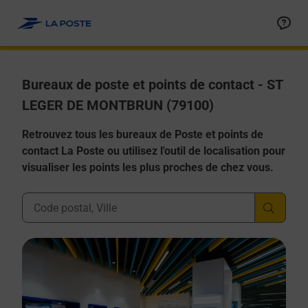
Allez au contenu
Afficher ou masquer la réponse
Afficher ou masquer la réponse
Afficher ou masquer la réponse
Afficher ou masquer la réponse
Afficher ou masquer la réponse
Bureaux de poste et points de contact - ST
LEGER DE MONTBRUN (79100)
Retrouvez tous les bureaux de Poste et points de
contact La Poste ou utilisez l'outil de localisation pour
visualiser les points les plus proches de chez vous.
Ville, Département, Code Postal