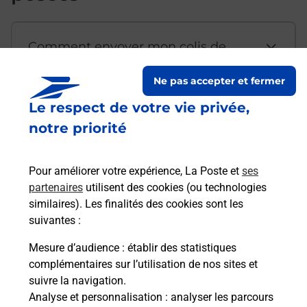
Comment envoyer mon colis de
chez moi ?
Ne pas accepter et fermer
Le respect de votre vie privée,
Est-il possible d’acheter un
notre priorité
emballage directement depuis un
bureau de Poste ?
Pour améliorer votre expérience, La Poste et
ses
partenaires
utilisent des cookies (ou technologies
Comment demander une
similaires). Les finalités des cookies sont les
modification de livraison ?
suivantes :
Mesure d’audience
: établir des statistiques
complémentaires sur l’utilisation de nos sites et
Comment La Poste participe-t-elle
suivre la navigation.
à votre sécurité au quotidien ?
Analyse et personnalisation
: analyser les parcours