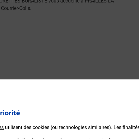
MOURETTES BURALISTE vous accueille à PRAILLES LA
ourrier-Colis.
riorité
es
utilisent des cookies (ou technologies similaires). Les finalité