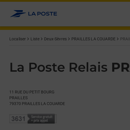
Le lien s'ouvre dans un nouvel onglet
Allez au contenu
Day of the Week
Get directions to La Poste Relais at 11 RUE DU PETIT BOURG
Hours
Localiser
Liste
Deux-Sèvres
PRAILLES LA COUARDE
PRAI
La Poste Relais
PR
11 RUE DU PETIT BOURG
PRAILLES
79370
PRAILLES LA COUARDE