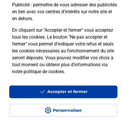
Publicité
: permettre de vous adresser des publicités
Comment est installée la
en lien avec vos centres d’intérêts sur notre site et
téléassistance classique ?
en dehors.
En cliquant sur "Accepter et fermer" vous acceptez
tous les cookies. Le bouton "Ne pas accepter et
Localiser
Liste
Liste - téléassistance
fermer" vous permet d'indiquer votre refus et seuls
Deux-Sèvres - téléassistance
Nueil Les Aubiers - téléassistance
les cookies nécessaires au fonctionnement du site
seront déposés. Vous pouvez modifier vos choix à
tout moment ou obtenir plus d'informations via
notre politique de cookies
.
Plan du site
Accessibilité : partiellement conforme
Accepter et fermer
Conditions contractuelles
Personnaliser
Mentions légales