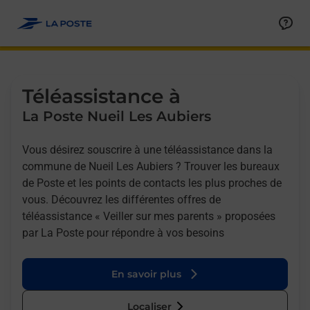
Allez au contenu
Afficher ou masquer la réponse
Afficher ou masquer la réponse
Afficher ou masquer la réponse
Téléassistance à
La Poste Nueil Les Aubiers
Vous désirez souscrire à une téléassistance dans la
commune de Nueil Les Aubiers ? Trouver les bureaux
de Poste et les points de contacts les plus proches de
vous. Découvrez les différentes offres de
téléassistance « Veiller sur mes parents » proposées
par La Poste pour répondre à vos besoins
En savoir plus
Localiser