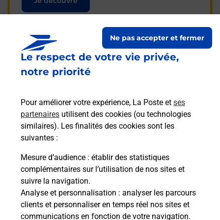
Je découvre
Ne pas accepter et fermer
Le respect de votre vie privée,
Questions fréquemment
notre priorité
posées
Pour améliorer votre expérience, La Poste et
ses
partenaires
utilisent des cookies (ou technologies
La téléassistance classique avec
similaires). Les finalités des cookies sont les
médaillon d’alarme qu’est ce que
suivantes :
c’est ?
Mesure d’audience
: établir des statistiques
complémentaires sur l’utilisation de nos sites et
Comment fonctionne la
suivre la navigation.
téléassistance classique ?
Analyse et personnalisation
: analyser les parcours
clients et personnaliser en temps réel nos sites et
communications en fonction de votre navigation.