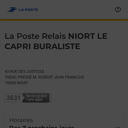
Le lien s'ouvre dans un nouvel onglet
Allez au contenu
Day of the Week
Get directions to La Poste Relais at 45 RUE DES JUSTICES NIOR
Hours
La Poste Relais
NIORT LE
CAPRI BURALISTE
45 RUE DES JUSTICES
TABAC PRESSE M. ROBERT JEAN FRANCOIS
79000
NIORT
Horaires