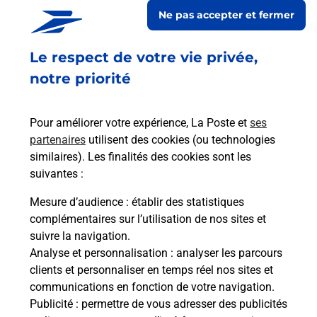
PARTHENAY VAL DE SEVRE
Ne pas accepter et fermer
Fermé
-
ouvre lundi à
09h00
Le respect de votre vie privée,
2 RUE DU LYCEE
79200
PARTHENAY
notre priorité
En savoir plus
Pour améliorer votre expérience, La Poste et
ses
partenaires
utilisent des cookies (ou technologies
Malin !
similaires). Les finalités des cookies sont les
suivantes :
La Poste
Mesure d’audience
: établir des statistiques
en ligne
complémentaires sur l’utilisation de nos sites et
suivre la navigation.
Ouvert 24h/24
Analyse et personnalisation
: analyser les parcours
clients et personnaliser en temps réel nos sites et
En savoir plus
communications en fonction de votre navigation.
Publicité
: permettre de vous adresser des publicités