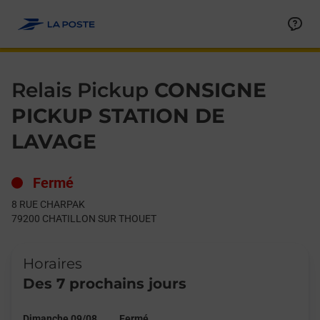
Le lien s'ouvre dans un nouvel onglet
Allez au contenu
Day of the Week
Get directions to Relais Pickup at 8 RUE CHARPAK CHATILLON
Hours
Relais Pickup
CONSIGNE
PICKUP STATION DE
LAVAGE
Fermé
8 RUE CHARPAK
79200
CHATILLON SUR THOUET
Horaires
Des 7 prochains jours
Dimanche 09/08
Fermé