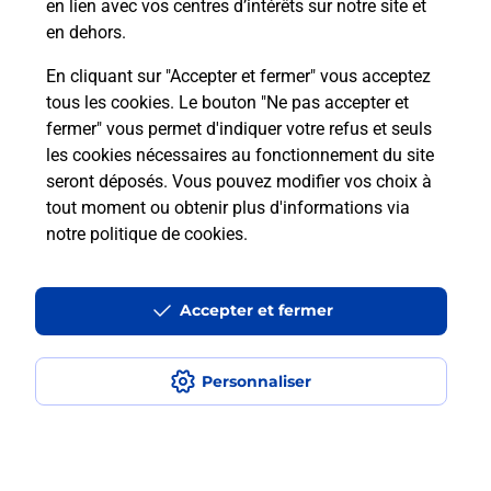
en lien avec vos centres d’intérêts sur notre site et
Recherchez un autre point de contact
en dehors.
En cliquant sur "Accepter et fermer" vous acceptez
tous les cookies. Le bouton "Ne pas accepter et
Localiser
Liste
Deux-Sèvres
CHATILLON SUR THOUET
fermer" vous permet d'indiquer votre refus et seuls
CONSIGNE PICKUP STATION DE LAVAGE
les cookies nécessaires au fonctionnement du site
seront déposés. Vous pouvez modifier vos choix à
tout moment ou obtenir plus d'informations via
notre politique de cookies
.
Plan du site
Accessibilité : partiellement conforme
Accepter et fermer
Conditions contractuelles
Personnaliser
Mentions légales
Données personnelles et cookies