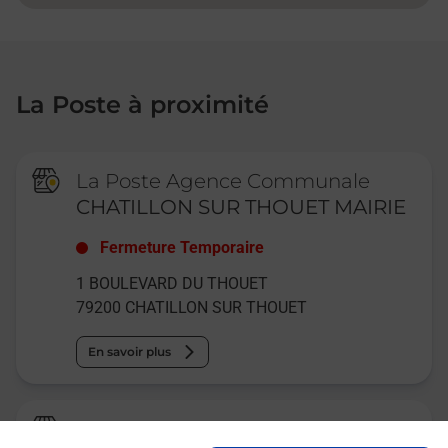
La Poste à proximité
La Poste Agence Communale
CHATILLON SUR THOUET MAIRIE
Fermeture Temporaire
1 BOULEVARD DU THOUET
79200
CHATILLON SUR THOUET
En savoir plus
La Poste