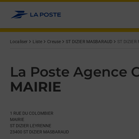
Le lien s'ouvre dans un nouvel onglet
Allez au contenu
Day of the Week
Get directions to La Poste Agence Communale at 1 RUE DU 
Hours
Localiser
Liste
Creuse
ST DIZIER MASBARAUD
ST DIZIER
La Poste Agence
MAIRIE
1 RUE DU COLOMBIER
MAIRIE
ST DIZIER LEYRENNE
23400
ST DIZIER MASBARAUD