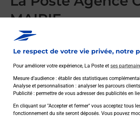
La Poste Agence
MAIRIE
Votre point de contact La Poste Agence Communale ST A
AGNANT DE VERSILLAT pour répondre à vos besoins d'affran
pouvez également, sans vous déplacer, imprimer des timbres
Le respect de votre vie privée, notre p
envoyer des lettres recommandées, des lettres simples ou enc
Le tout quand vous voulez, où vous voulez.
Pour améliorer votre expérience, La Poste et
ses partenair
Mesure d’audience
: établir des statistiques complémentair
Découvrez toutes les offres et services en ligne de La
Analyse et personnalisation
: analyser les parcours client
Publicité
: permettre de vous adresser des publicités en lie
En cliquant sur "Accepter et fermer" vous acceptez tous le
fonctionnement du site seront déposés. Vous pouvez modi