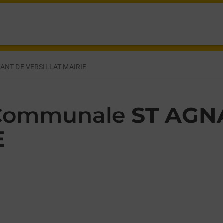
PLACE ST AGNANT DE VERSILLAT,
ANT DE VERSILLAT MAIRIE
 Communale
ST AGN
E