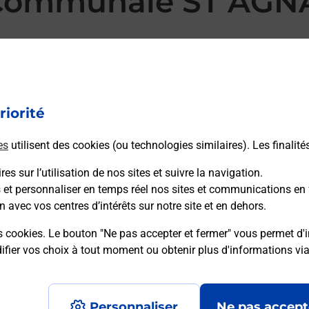
 Communale ST AGN
GNANT DE VERSILLAT MAIRIE vous accueille à ST
chissement Courrier-Colis. Avec laposte.fr, vous
 personnalisés, des étiquettes colis avec Colissimo,
riorité
ore faire suivre votre courrier à votre nouvelle adresse.
es
utilisent des cookies (ou technologies similaires). Les finalité
es sur l’utilisation de nos sites et suivre la navigation.
 Poste
s et personnaliser en temps réel nos sites et communications en 
n avec vos centres d’intérêts sur notre site et en dehors.
s cookies. Le bouton "Ne pas accepter et fermer" vous permet d'i
fier vos choix à tout moment ou obtenir plus d'informations vi
Plan du site
Accessibilité : partiellement confo
Personnaliser
Ne pas accept