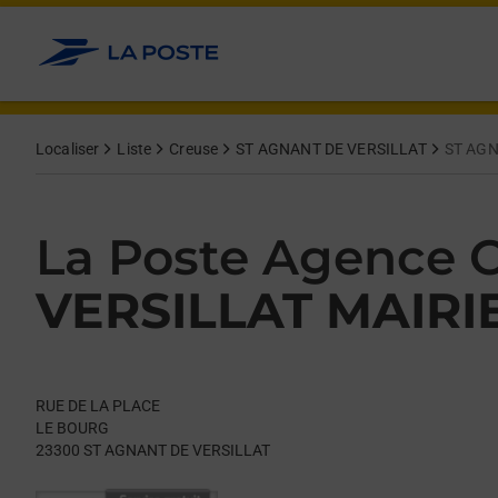
Le lien s'ouvre dans un nouvel onglet
Allez au contenu
Day of the Week
Get directions to La Poste Agence Communale at RUE DE LA 
Hours
Localiser
Liste
Creuse
ST AGNANT DE VERSILLAT
ST AGN
La Poste Agence
VERSILLAT MAIRI
RUE DE LA PLACE
LE BOURG
23300
ST AGNANT DE VERSILLAT