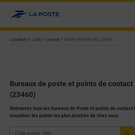
Allez au contenu
Afficher ou masquer la réponse
Afficher ou masquer la réponse
Afficher ou masquer la réponse
Afficher ou masquer la réponse
Afficher ou masquer la réponse
Localiser
Liste
Creuse
SAINT PIERRE BELLEVUE
Bureaux de poste et points de conta
(23460)
Retrouvez tous les bureaux de Poste et points de contact La
visualiser les points les plus proches de chez vous.
Ville, Département, Code Postal