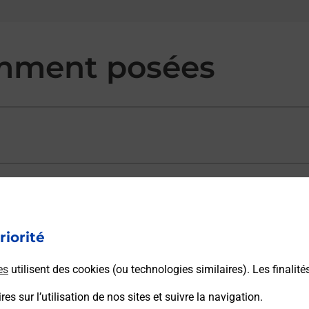
mment posées
ectement depuis un bureau de Poste ?
riorité
vraison ?
es
utilisent des cookies (ou technologies similaires). Les finalité
es sur l’utilisation de nos sites et suivre la navigation.
sécurité au quotidien ?