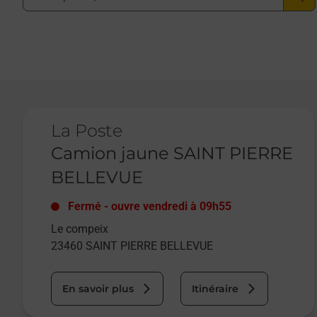
Le lien s'ouvre dans un nouvel onglet
La Poste
Camion jaune SAINT PIERRE
BELLEVUE
Fermé
-
ouvre vendredi à
09h55
Le compeix
23460
SAINT PIERRE BELLEVUE
En savoir plus
Itinéraire