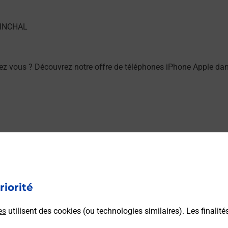
ez vous ? Découvrez notre offre de téléphones iPhone Apple d
ez vous ? Découvrez notre offre de téléphones mobiles Samsu
riorité
es
utilisent des cookies (ou technologies similaires). Les finalité