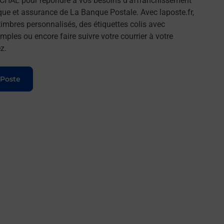
CHAL pour répondre à vos besoins d'affranchissement
que et assurance de La Banque Postale. Avec laposte.fr,
imbres personnalisés, des étiquettes colis avec
ples ou encore faire suivre votre courrier à votre
z.
 Poste