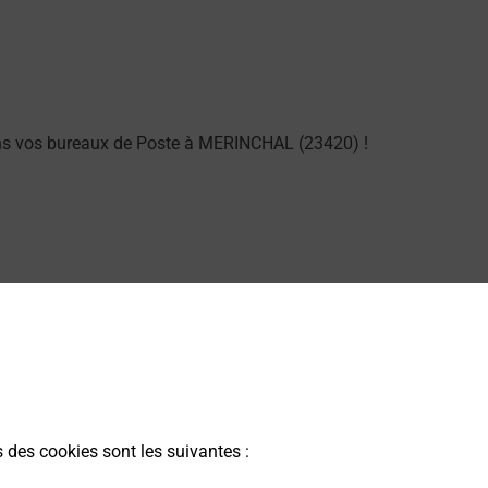
ans vos bureaux de Poste à MERINCHAL (23420) !
ng dans vos bureaux de Poste à MERINCHAL (23420) !
s des cookies sont les suivantes :