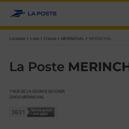
Le lien s'ouvre dans un nouvel onglet
Allez au contenu
Day of the Week
Get directions to La Poste at 7 RUE DE LA SOURCE DU CHER 
Hours
Localiser
Liste
Creuse
MERINCHAL
MERINCHAL
La Poste
MERINC
7 RUE DE LA SOURCE DU CHER
23420
MERINCHAL