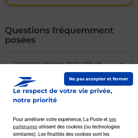
Questions fréquemment
posées
Comment envoyer mon colis de
chez moi ?
Ne pas accepter et fermer
Le respect de votre vie privée,
Est-il possible d’acheter un
notre priorité
emballage directement depuis un
bureau de Poste ?
Pour améliorer votre expérience, La Poste et
ses
partenaires
utilisent des cookies (ou technologies
Comment demander une
similaires). Les finalités des cookies sont les