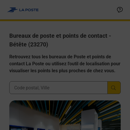
Allez au contenu
Afficher ou masquer la réponse
Afficher ou masquer la réponse
Afficher ou masquer la réponse
Afficher ou masquer la réponse
Afficher ou masquer la réponse
Bureaux de poste et points de contact -
Bétête (23270)
Retrouvez tous les bureaux de Poste et points de
contact La Poste ou utilisez l'outil de localisation pour
visualiser les points les plus proches de chez vous.
Ville, Département, Code Postal