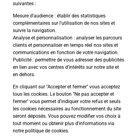
modification de livraison ?
suivantes :
Mesure d’audience
: établir des statistiques
complémentaires sur l’utilisation de nos sites et
Comment La Poste participe-t-elle
suivre la navigation.
à votre sécurité au quotidien ?
Analyse et personnalisation
: analyser les parcours
clients et personnaliser en temps réel nos sites et
communications en fonction de votre navigation.
Puis-je passer mon code de la route
Publicité
: permettre de vous adresser des publicités
avec La Poste et sous quelles
en lien avec vos centres d’intérêts sur notre site et
conditions ?
en dehors.
En cliquant sur "Accepter et fermer" vous acceptez
tous les cookies. Le bouton "Ne pas accepter et
fermer" vous permet d'indiquer votre refus et seuls
Localiser
Liste
Creuse
Bétête
les cookies nécessaires au fonctionnement du site
seront déposés. Vous pouvez modifier vos choix à
tout moment ou obtenir plus d'informations via
notre politique de cookies
.