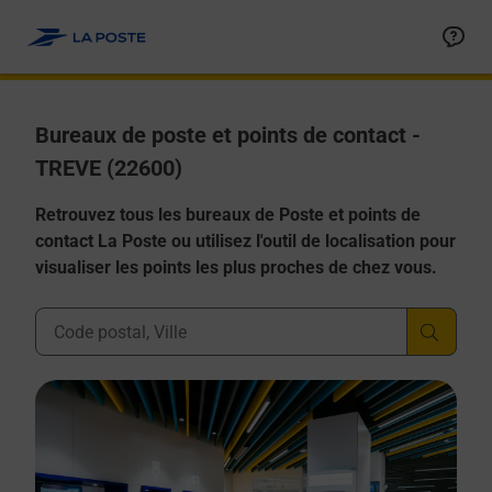
Allez au contenu
Afficher ou masquer la réponse
Afficher ou masquer la réponse
Afficher ou masquer la réponse
Afficher ou masquer la réponse
Afficher ou masquer la réponse
Bureaux de poste et points de contact -
TREVE (22600)
Retrouvez tous les bureaux de Poste et points de
contact La Poste ou utilisez l'outil de localisation pour
visualiser les points les plus proches de chez vous.
Ville, Département, Code Postal