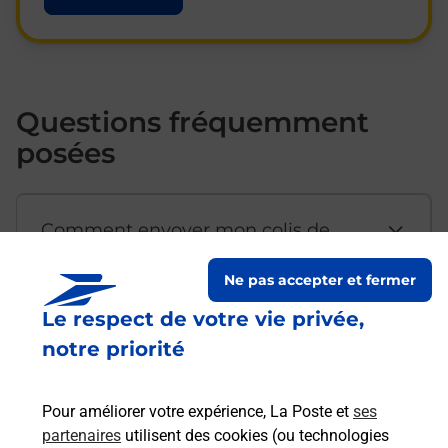
Questions fréquemment
posées
Comment envoyer mon colis de
chez moi ?
Ne pas accepter et fermer
Le respect de votre vie privée,
Est-il possible d’acheter un
notre priorité
emballage directement depuis un
bureau de Poste ?
Pour améliorer votre expérience, La Poste et
ses
partenaires
utilisent des cookies (ou technologies