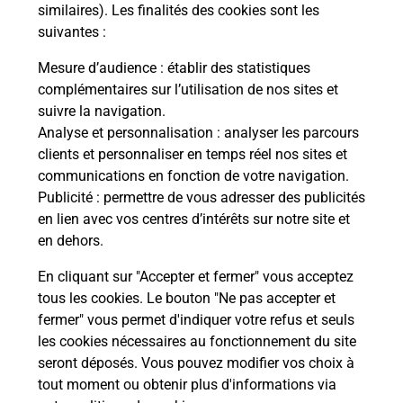
Comment demander une
similaires). Les finalités des cookies sont les
modification de livraison ?
suivantes :
Mesure d’audience
: établir des statistiques
complémentaires sur l’utilisation de nos sites et
Comment La Poste participe-t-elle
suivre la navigation.
à votre sécurité au quotidien ?
Analyse et personnalisation
: analyser les parcours
clients et personnaliser en temps réel nos sites et
communications en fonction de votre navigation.
Puis-je passer mon code de la route
Publicité
: permettre de vous adresser des publicités
avec La Poste et sous quelles
en lien avec vos centres d’intérêts sur notre site et
conditions ?
en dehors.
En cliquant sur "Accepter et fermer" vous acceptez
tous les cookies. Le bouton "Ne pas accepter et
fermer" vous permet d'indiquer votre refus et seuls
Localiser
Liste
Côtes d'Armor
TREVE
les cookies nécessaires au fonctionnement du site
seront déposés. Vous pouvez modifier vos choix à
tout moment ou obtenir plus d'informations via