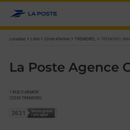
Le lien s'ouvre dans un nouvel onglet
Allez au contenu
Day of the Week
Get directions to La Poste Agence Communale at 1 RUE D A
Hours
Localiser
Liste
Côtes d'Armor
TREMOREL
TREMOREL MAI
La Poste Agence
1 RUE D ARMOR
22230
TREMOREL