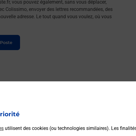
ste.fr, vous pouvez également, sans vous déplacer,
vec Colissimo, envoyer des lettres recommandées, des
e nouvelle adresse. Le tout quand vous voulez, où vous
 Poste
riorité
es
utilisent des cookies (ou technologies similaires). Les finalité