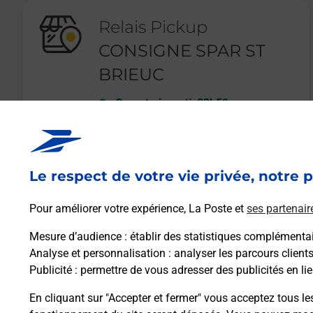
Relais Pickup
CONSIGNE SPAR ST
BRIEUC
Ouvert
-
jusqu'à
23h59
16 RUE JULES FERRY
22000
ST BRIEUC
Le respect de votre vie privée, notre p
En savoir plus
Pour améliorer votre expérience, La Poste et
ses partenair
Mesure d’audience
: établir des statistiques complémentair
Analyse et personnalisation
: analyser les parcours client
Publicité
: permettre de vous adresser des publicités en lie
En cliquant sur "Accepter et fermer" vous acceptez tous le