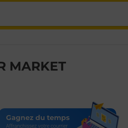
IEUC,
R MARKET
Gagnez du temps
Affranchissez votre courrier