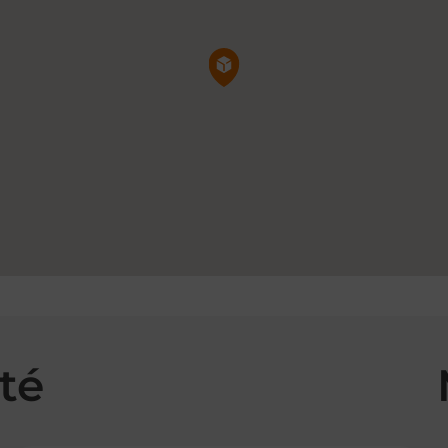
Pin de la carte
té