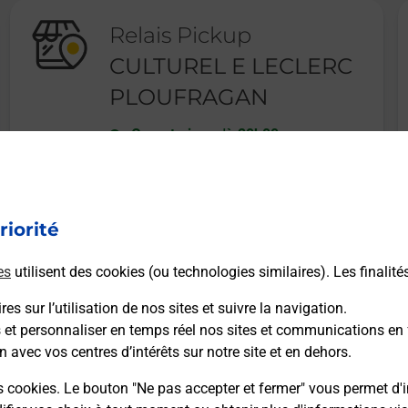
Relais Pickup
CULTUREL E LECLERC
PLOUFRAGAN
Ouvert
-
jusqu'à
20h00
RUE DU CARPONT
22440
PLOUFRAGAN
riorité
En savoir plus
es
utilisent des cookies (ou technologies similaires). Les finalité
es sur l’utilisation de nos sites et suivre la navigation.
s et personnaliser en temps réel nos sites et communications en 
n avec vos centres d’intérêts sur notre site et en dehors.
Recherchez un autre point de contact
s cookies. Le bouton "Ne pas accepter et fermer" vous permet d'i