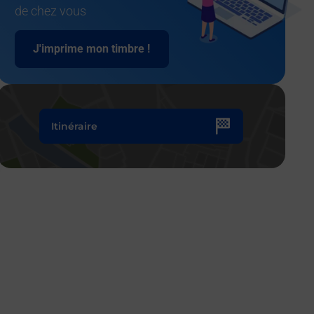
de chez vous
J'imprime mon timbre !
Itinéraire