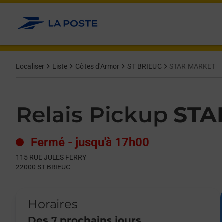
Le lien s'ouvre dans un nouvel onglet
Allez au contenu
Day of the Week
Get directions to Relais Pickup at 115 RUE JULES FERRY ST BR
Hours
Localiser
Liste
Côtes d'Armor
ST BRIEUC
STAR MARKET
Relais Pickup
STA
Fermé
-
jusqu'à
17h00
115 RUE JULES FERRY
22000
ST BRIEUC
Horaires
Des 7 prochains jours