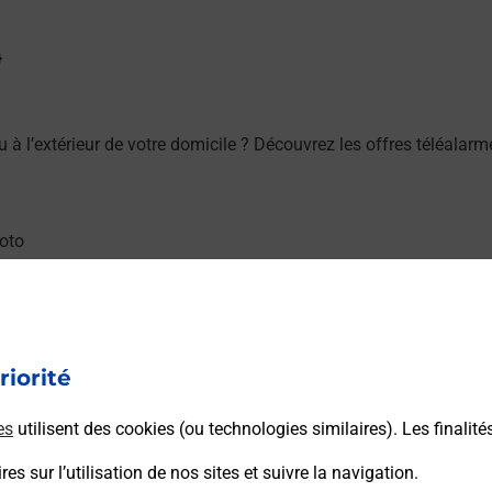
ou à l’extérieur de votre domicile ? Découvrez les offres téléala
 moto au Bureau La Poste - QUINTIN (22800) ? Découvrez l'offre
riorité
es
utilisent des cookies (ou technologies similaires). Les finalité
es sur l’utilisation de nos sites et suivre la navigation.
(22800) ? Découvrez l'offre proposée par La Poste.