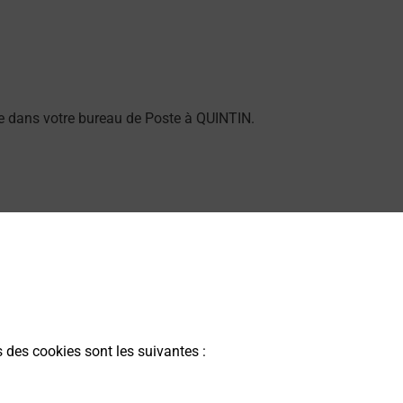
rme dans votre bureau de Poste à QUINTIN.
 proposée par La Poste.
s des cookies sont les suivantes :