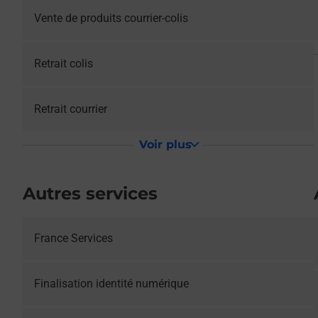
Vente de produits courrier-colis
Retrait colis
Retrait courrier
Voir plus
Autres services
France Services
Le lien s'ouvre dans un nouvel onglet
Finalisation identité numérique
Le lien s'ouvre dans un nouvel onglet