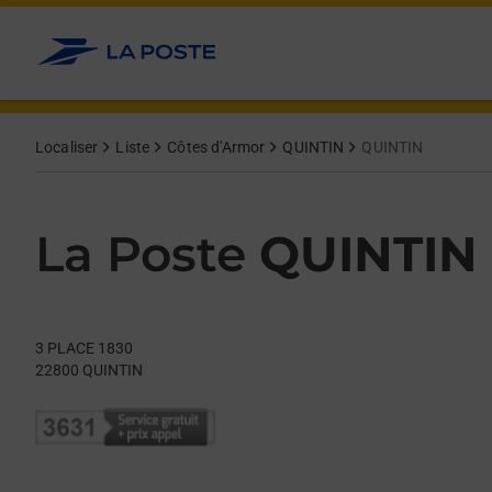
Le lien s'ouvre dans un nouvel onglet
Allez au contenu
Day of the Week
Get directions to La Poste at 3 PLACE 1830 QUINTIN,
Hours
Localiser
Liste
Côtes d'Armor
QUINTIN
QUINTIN
La Poste
QUINTIN
3 PLACE 1830
22800
QUINTIN