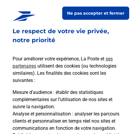
En savoir plus
Ne pas accepter et fermer
En savoir plus
Envoyer un colis
Le respect de votre vie privée,
Vous souhaitez envoyer un colis depuis : PLELAN
notre priorité
LE PETIT (22980) ? Découvrez toutes les solutions
proposées par La Poste.
Pour améliorer votre expérience, La Poste et
ses
partenaires
utilisent des cookies (ou technologies
En savoir plus
similaires). Les finalités des cookies sont les
En savoir plus
suivantes :
Mesure d’audience
: établir des statistiques
Souscrire à la téléassistance
complémentaires sur l’utilisation de nos sites et
suivre la navigation.
Besoin d’un système de téléassistance à l’intérieur
Analyse et personnalisation
: analyser les parcours
et/ou à l’extérieur de votre domicile ? Découvrez
clients et personnaliser en temps réel nos sites et
les offres téléalarme dans votre bureau de Poste à
communications en fonction de votre navigation.
PLELAN LE PETIT.