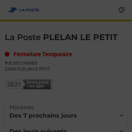
Le lien s'ouvre dans un nouvel onglet
Allez au contenu
Day of the Week
Get directions to La Poste at RUE DES CHENES PLELAN LE PETI
Hours
La Poste
PLELAN LE PETIT
Fermeture Temporaire
RUE DES CHENES
22980
PLELAN LE PETIT
Horaires
Des 7 prochains jours
Lundi
Fermé
Des jours suivants