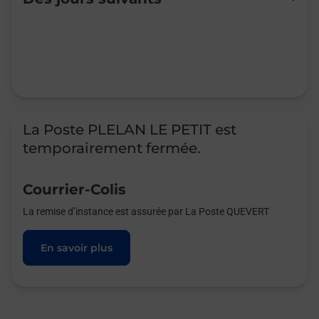
Mardi
Fermé
Mercredi
Fermé
Jeudi
Fermé
Vendredi
Fermé
Samedi
Fermé
Dimanche
Fermé
La Poste PLELAN LE PETIT est
temporairement fermée.
Courrier-Colis
La remise d’instance est assurée par La Poste QUEVERT
En savoir plus