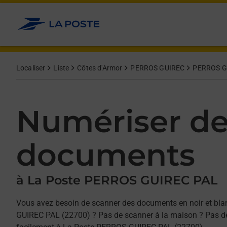
Allez au contenu
Afficher ou masquer la réponse
Afficher ou masquer la réponse
Afficher ou masquer la réponse
Localiser
Liste
Côtes d'Armor
PERROS GUIREC
PERROS G
Numériser d
documents
à La Poste PERROS GUIREC PAL
Vous avez besoin de scanner des documents en noir et bl
GUIREC PAL (22700) ? Pas de scanner à la maison ? Pas de 