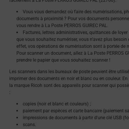
facilement à La Poste PERROS GUIREC PAL (22700).
Vous vous demandez où faire des numérisations, ph
documents à proximité ? Pour vos documents personnel
vous rendre à La Poste PERROS GUIREC PAL.
Factures, lettres administratives, quittances de loye
que vous souhaitez numériser, vous n'avez plus besoin 
effet, vos opérations de numérisation sont à portée de 
Pour scanner un document, allez à La Poste PERROS GU
prendre le papier que vous souhaitez scanner !
Les scanners dans les bureaux de poste peuvent être utilis
imprimer des documents en noir et blanc ou en couleur. En 
la marque Ricoh sont des appareils pour scanner qui possè
:
copies (noir et blanc et couleurs) ;
paiement par espèces et carte bancaire (paiement sa
impressions de documents à partir d'une clé USB (f
scans.