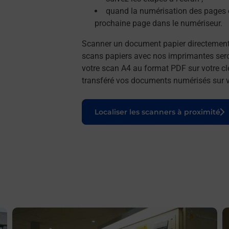
quand la numérisation des pages e
prochaine page dans le numériseur.
Scanner un document papier directemen
scans papiers avec nos imprimantes seron
votre scan A4 au format PDF sur votre cl
transféré vos documents numérisés sur vo
Le lien s'ouvre dans un nouvel onglet
Localiser les scanners à proximité
En savoir plus
E