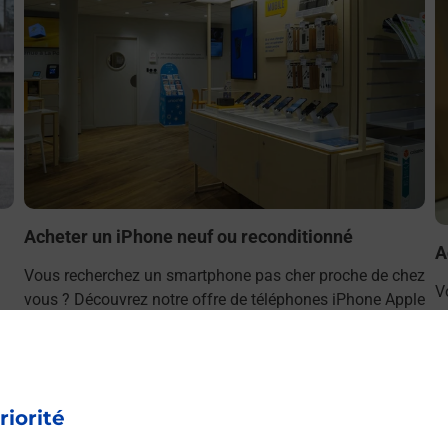
Acheter un iPhone neuf ou reconditionné
A
Vous recherchez un smartphone pas cher proche de chez
V
vous ? Découvrez notre offre de téléphones iPhone Apple
v
dans vos bureaux de Poste à PERROS GUIREC PAL
S
(22700) !
P
En savoir plus
riorité