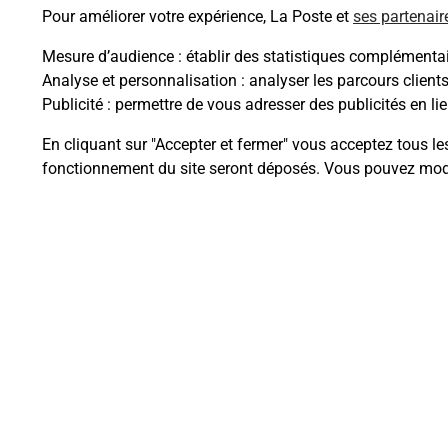
Pour améliorer votre expérience, La Poste et
ses partenair
Mesure d’audience
: établir des statistiques complémentair
Analyse et personnalisation
: analyser les parcours client
Questions fréque
Publicité
: permettre de vous adresser des publicités en lie
En cliquant sur "Accepter et fermer" vous acceptez tous le
fonctionnement du site seront déposés. Vous pouvez modi
Quel est le prix d’une numérisati
Où faire des numérisations à pro
Comment numériser un docume