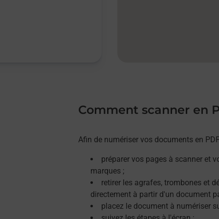
Comment scanner en 
Afin de numériser vos documents en PDF, 
préparer vos pages à scanner et v
marques ;
retirer les agrafes, trombones et 
directement à partir d'un document p
placez le document à numériser sur
suivez les étapes à l'écran ;