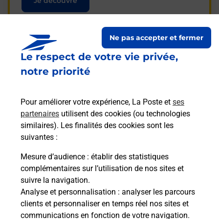
Je découvre
Ne pas accepter et fermer
Le respect de votre vie privée,
Questions fréquemment
notre priorité
posées
Pour améliorer votre expérience, La Poste et
ses
partenaires
utilisent des cookies (ou technologies
La téléassistance classique avec
similaires). Les finalités des cookies sont les
médaillon d’alarme qu’est ce que
suivantes :
c’est ?
Mesure d’audience
: établir des statistiques
complémentaires sur l’utilisation de nos sites et
Comment fonctionne la
suivre la navigation.
téléassistance classique ?
Analyse et personnalisation
: analyser les parcours
clients et personnaliser en temps réel nos sites et
communications en fonction de votre navigation.