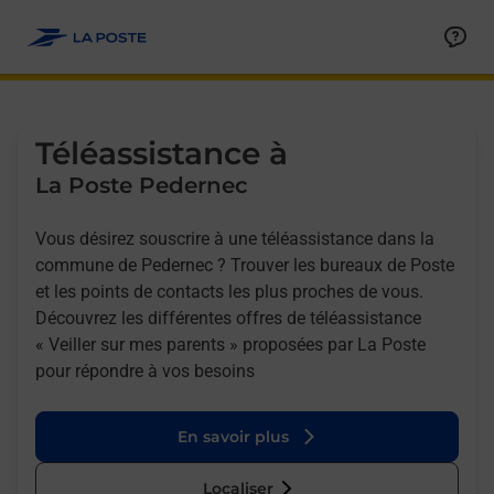
Allez au contenu
Afficher ou masquer la réponse
Afficher ou masquer la réponse
Afficher ou masquer la réponse
Téléassistance à
La Poste Pedernec
Vous désirez souscrire à une téléassistance dans la
commune de Pedernec ? Trouver les bureaux de Poste
et les points de contacts les plus proches de vous.
Découvrez les différentes offres de téléassistance
« Veiller sur mes parents » proposées par La Poste
pour répondre à vos besoins
En savoir plus
Localiser