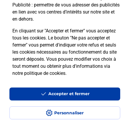
Publicité
: permettre de vous adresser des publicités
Comment est installée la
en lien avec vos centres d’intérêts sur notre site et
téléassistance classique ?
en dehors.
En cliquant sur "Accepter et fermer" vous acceptez
tous les cookies. Le bouton "Ne pas accepter et
Localiser
Liste
Liste - téléassistance
fermer" vous permet d'indiquer votre refus et seuls
Côtes d'Armor - téléassistance
Pedernec - téléassistance
les cookies nécessaires au fonctionnement du site
seront déposés. Vous pouvez modifier vos choix à
tout moment ou obtenir plus d'informations via
notre politique de cookies
.
Plan du site
Accessibilité : partiellement conforme
Accepter et fermer
Conditions contractuelles
Personnaliser
Mentions légales