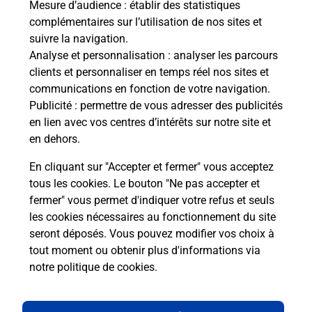
Mesure d’audience
: établir des statistiques
complémentaires sur l’utilisation de nos sites et
Comment La Poste participe-t-elle
suivre la navigation.
à votre sécurité au quotidien ?
Analyse et personnalisation
: analyser les parcours
clients et personnaliser en temps réel nos sites et
communications en fonction de votre navigation.
Puis-je passer mon code de la route
Publicité
: permettre de vous adresser des publicités
avec La Poste et sous quelles
en lien avec vos centres d’intérêts sur notre site et
conditions ?
en dehors.
En cliquant sur "Accepter et fermer" vous acceptez
tous les cookies. Le bouton "Ne pas accepter et
fermer" vous permet d'indiquer votre refus et seuls
Localiser
Liste
Côtes d'Armor
MAEL CARHAIX
les cookies nécessaires au fonctionnement du site
seront déposés. Vous pouvez modifier vos choix à
tout moment ou obtenir plus d'informations via
notre politique de cookies
.
Plan du site