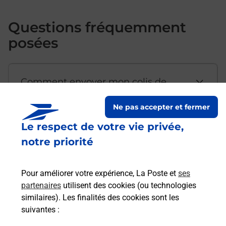
Questions fréquemment
posées
Comment envoyer mon colis de
chez moi ?
Ne pas accepter et fermer
Le respect de votre vie privée,
Est-il possible d’acheter un
notre priorité
emballage directement depuis un
bureau de Poste ?
Pour améliorer votre expérience, La Poste et
ses
partenaires
utilisent des cookies (ou technologies
Comment demander une
similaires). Les finalités des cookies sont les
modification de livraison ?
suivantes :