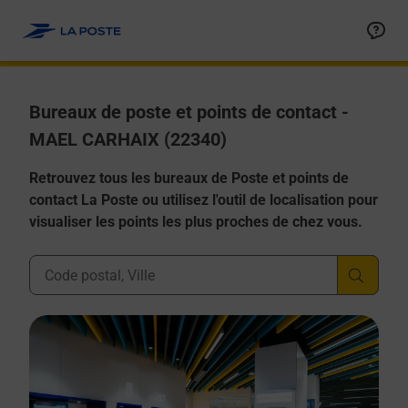
Allez au contenu
Afficher ou masquer la réponse
Afficher ou masquer la réponse
Afficher ou masquer la réponse
Afficher ou masquer la réponse
Afficher ou masquer la réponse
Bureaux de poste et points de contact -
MAEL CARHAIX (22340)
Retrouvez tous les bureaux de Poste et points de
contact La Poste ou utilisez l'outil de localisation pour
visualiser les points les plus proches de chez vous.
Ville, Département, Code Postal