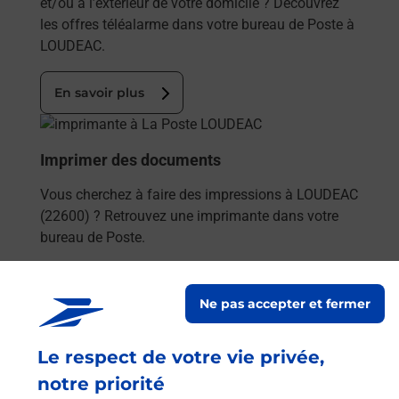
et/ou à l’extérieur de votre domicile ? Découvrez
les offres téléalarme dans votre bureau de Poste à
LOUDEAC.
En savoir plus
En savoir plus
Imprimer des documents
Vous cherchez à faire des impressions à LOUDEAC
(22600) ? Retrouvez une imprimante dans votre
bureau de Poste.
En savoir plus
Ne pas accepter et fermer
En savoir plus
Le respect de votre vie privée,
Code de la route auto ou moto
notre priorité