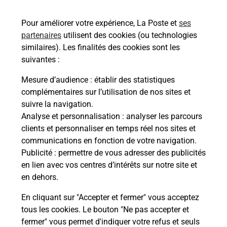
Vous cherchez à passer votre code de la route auto
ou moto au Bureau La Poste - LOUDEAC (22604) ?
Pour améliorer votre expérience, La Poste et
ses
Découvrez l'offre proposée par La Poste.
partenaires
utilisent des cookies (ou technologies
similaires). Les finalités des cookies sont les
En savoir plus
Je réserve
suivantes :
En savoir plus
Mesure d’audience
: établir des statistiques
Permis Bateau
complémentaires sur l’utilisation de nos sites et
Vous cherchez à passer votre permis bateau à
suivre la navigation.
Loudeac (22604) ? Découvrez l'offre proposée par
Analyse et personnalisation
: analyser les parcours
La Poste.
clients et personnaliser en temps réel nos sites et
communications en fonction de votre navigation.
Publicité
En savoir plus
: permettre de vous adresser des publicités
en lien avec vos centres d’intérêts sur notre site et
en dehors.
Je réserve ma session
En cliquant sur "Accepter et fermer" vous acceptez
tous les cookies. Le bouton "Ne pas accepter et
fermer" vous permet d'indiquer votre refus et seuls