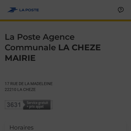
Le lien s'ouvre dans un nouvel onglet
Allez au contenu
Day of the Week
Get directions to La Poste Agence Communale at 17 RUE DE 
Hours
La Poste Agence
Communale
LA CHEZE
MAIRIE
17 RUE DE LA MADELEINE
22210
LA CHEZE
Horaires